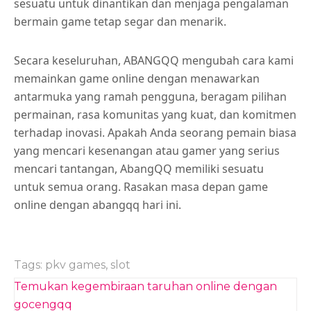
sesuatu untuk dinantikan dan menjaga pengalaman
bermain game tetap segar dan menarik.
Secara keseluruhan, ABANGQQ mengubah cara kami
memainkan game online dengan menawarkan
antarmuka yang ramah pengguna, beragam pilihan
permainan, rasa komunitas yang kuat, dan komitmen
terhadap inovasi. Apakah Anda seorang pemain biasa
yang mencari kesenangan atau gamer yang serius
mencari tantangan, AbangQQ memiliki sesuatu
untuk semua orang. Rasakan masa depan game
online dengan abangqq hari ini.
Tags:
pkv games
,
slot
Post
Temukan kegembiraan taruhan online dengan
navigation
gocengqq