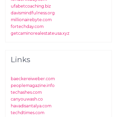
ufabetcoaching.biz
davismindfulness.org
millionairebyte.com
fortechday.com
getcaminorealestateusa.xyz
Links
baeckereiweber.com
peoplemagazine.info
techashes.com
canyouwash.co
havadisantalya.com
techdtimes.com