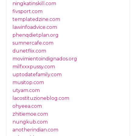
ningkatinskill.com
fivsport.com
templatedzine.com
lawinfoadvice.com
phenqdietplan.org
sumnercafe.com
dunetflix.com
movimientoindignados.org
milfxxxpussy.com
uptodatefamily.com
musitop.com
utyam.com
lacostituzioneblog.com
ohyeea.com
zhitiemoe.com
nungkub.com
anotherindian.com