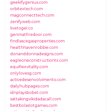
geekifygenius.com
orbitextech.com
magconnecttech.com
zenifyweb.com
livetogel.co
genmatfiredoor.com
findlascegasproperties.com
healthhavenrobbie.com
donanddonnadesigns.com
eagleoneconstructiontx.com
equiflexvitality.com
onlylovesg.com
activedesenvolvimento.com
dailyhubpages.com
idnplaysbobet.com
sattakingvikidadacall.com
bestbolaslotgames.com