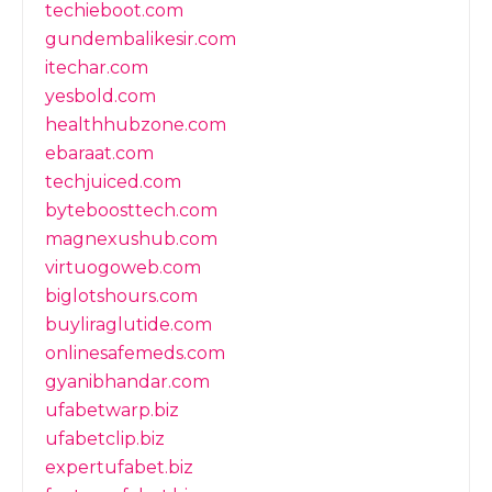
techieboot.com
gundembalikesir.com
itechar.com
yesbold.com
healthhubzone.com
ebaraat.com
techjuiced.com
byteboosttech.com
magnexushub.com
virtuogoweb.com
biglotshours.com
buyliraglutide.com
onlinesafemeds.com
gyanibhandar.com
ufabetwarp.biz
ufabetclip.biz
expertufabet.biz