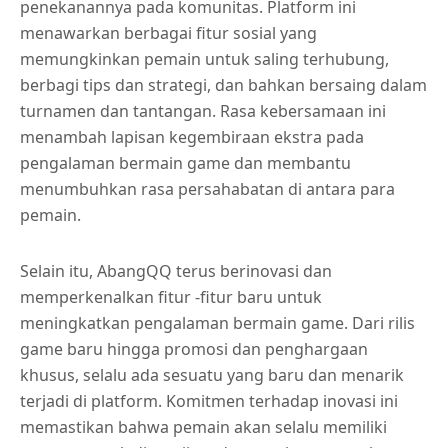
penekanannya pada komunitas. Platform ini
menawarkan berbagai fitur sosial yang
memungkinkan pemain untuk saling terhubung,
berbagi tips dan strategi, dan bahkan bersaing dalam
turnamen dan tantangan. Rasa kebersamaan ini
menambah lapisan kegembiraan ekstra pada
pengalaman bermain game dan membantu
menumbuhkan rasa persahabatan di antara para
pemain.
Selain itu, AbangQQ terus berinovasi dan
memperkenalkan fitur -fitur baru untuk
meningkatkan pengalaman bermain game. Dari rilis
game baru hingga promosi dan penghargaan
khusus, selalu ada sesuatu yang baru dan menarik
terjadi di platform. Komitmen terhadap inovasi ini
memastikan bahwa pemain akan selalu memiliki