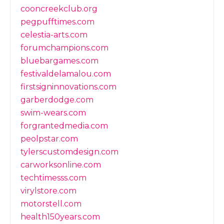
cooncreekclub.org
pegpufftimes.com
celestia-arts.com
forumchampions.com
bluebargames.com
festivaldelamalou.com
firstsigninnovations.com
garberdodge.com
swim-wears.com
forgrantedmedia.com
peolpstar.com
tylerscustomdesign.com
carworksonline.com
techtimesss.com
virylstore.com
motorstell.com
health150years.com