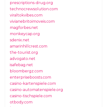
prescriptions-drug.org
technocrewsolution.com
viraltokvibes.com
vivianebritoimoveis.com
magforbes.net
monkeycap.org
sdenix.net
amarinhillcrest.com
the-tourist.org
advogato.net
isafebag.net
bloombergz.com
enterpriseboosts.com
casino-kartenspiele.com
casino-automatenspiele.org
casino-tischspiele.com
otbody.com