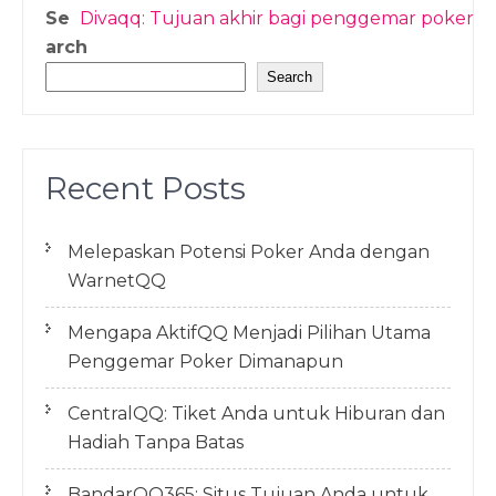
Se
Divaqq: Tujuan akhir bagi penggemar poker
arch
Search
Recent Posts
Melepaskan Potensi Poker Anda dengan
WarnetQQ
Mengapa AktifQQ Menjadi Pilihan Utama
Penggemar Poker Dimanapun
CentralQQ: Tiket Anda untuk Hiburan dan
Hadiah Tanpa Batas
BandarQQ365: Situs Tujuan Anda untuk