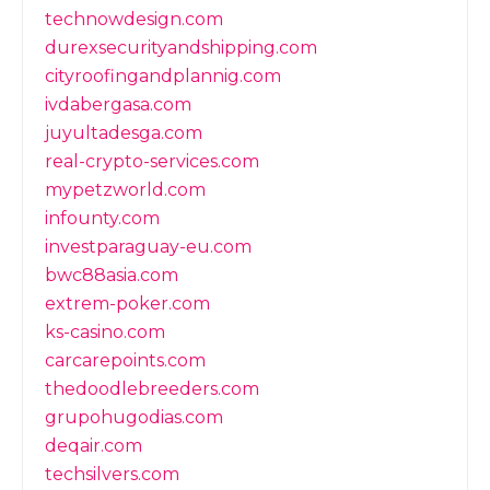
technowdesign.com
durexsecurityandshipping.com
cityroofingandplannig.com
ivdabergasa.com
juyultadesga.com
real-crypto-services.com
mypetzworld.com
infounty.com
investparaguay-eu.com
bwc88asia.com
extrem-poker.com
ks-casino.com
carcarepoints.com
thedoodlebreeders.com
grupohugodias.com
deqair.com
techsilvers.com