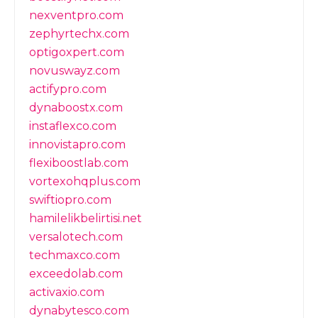
nexventpro.com
zephyrtechx.com
optigoxpert.com
novuswayz.com
actifypro.com
dynaboostx.com
instaflexco.com
innovistapro.com
flexiboostlab.com
vortexohqplus.com
swiftiopro.com
hamilelikbelirtisi.net
versalotech.com
techmaxco.com
exceedolab.com
activaxio.com
dynabytesco.com