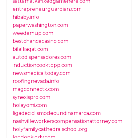
sattamatkafixedgamehere.com
entrepreneurguardian.com
hibaby.info
paperwashington.com
weedemup.com
bestchancecasino.com
bilalliaqat.com
autodispensadores.com
inductioncooktopp.com
newsmedicaltoday.com
roofingnevada.info
magconnectx.com
synexispro.com
holayomi.com
ligadeciclismodecundinamarca.com
nashvilleworkerscompensationattorney.com
holyfamilycathedralschool.org
londonkiddy.com