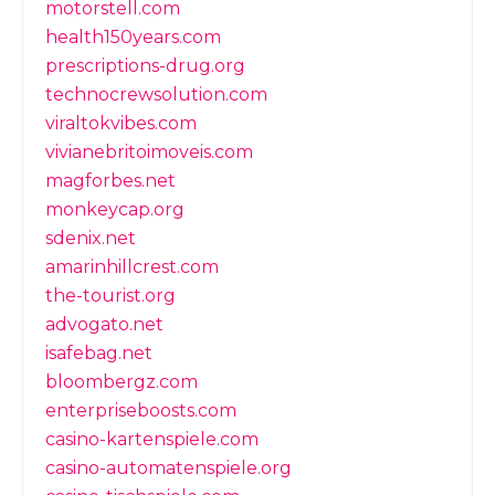
motorstell.com
health150years.com
prescriptions-drug.org
technocrewsolution.com
viraltokvibes.com
vivianebritoimoveis.com
magforbes.net
monkeycap.org
sdenix.net
amarinhillcrest.com
the-tourist.org
advogato.net
isafebag.net
bloombergz.com
enterpriseboosts.com
casino-kartenspiele.com
casino-automatenspiele.org