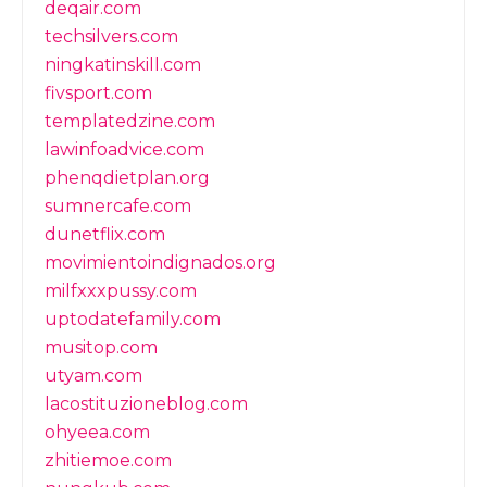
deqair.com
techsilvers.com
ningkatinskill.com
fivsport.com
templatedzine.com
lawinfoadvice.com
phenqdietplan.org
sumnercafe.com
dunetflix.com
movimientoindignados.org
milfxxxpussy.com
uptodatefamily.com
musitop.com
utyam.com
lacostituzioneblog.com
ohyeea.com
zhitiemoe.com