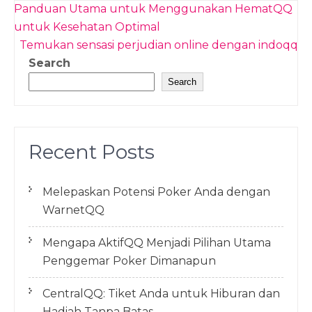
Post
Panduan Utama untuk Menggunakan HematQQ
navigation
untuk Kesehatan Optimal
Temukan sensasi perjudian online dengan indoqq
Search
Search
Recent Posts
Melepaskan Potensi Poker Anda dengan
WarnetQQ
Mengapa AktifQQ Menjadi Pilihan Utama
Penggemar Poker Dimanapun
CentralQQ: Tiket Anda untuk Hiburan dan
Hadiah Tanpa Batas