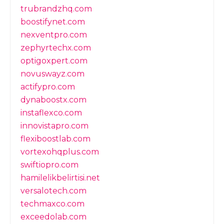
trubrandzhq.com
boostifynet.com
nexventpro.com
zephyrtechx.com
optigoxpert.com
novuswayz.com
actifypro.com
dynaboostx.com
instaflexco.com
innovistapro.com
flexiboostlab.com
vortexohqplus.com
swiftiopro.com
hamilelikbelirtisi.net
versalotech.com
techmaxco.com
exceedolab.com