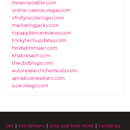
missionposible.com
online-casinos-vegas.com
xfinityrouterlogin.com
marketingjacks.com
topappliancereviews.com
trickytechupdates.com
hindiabhimaan.com
khabresach.com
thecbdblogs.com
autoresearchchemicals.com
apnabusinesskaro.com
suleckiego.com
pkv
|
slot terbaru
|
situs judi bola resmi
|
bandarqq