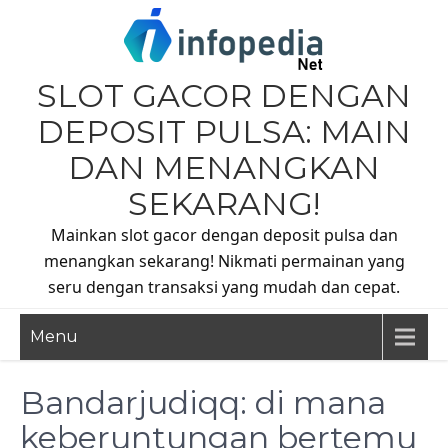
Skip
to
content
SLOT GACOR DENGAN
DEPOSIT PULSA: MAIN
DAN MENANGKAN
SEKARANG!
Mainkan slot gacor dengan deposit pulsa dan
menangkan sekarang! Nikmati permainan yang
seru dengan transaksi yang mudah dan cepat.
Menu
Bandarjudiqq: di mana
keberuntungan bertemu