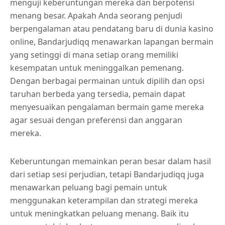
menguji keberuntungan mereka dan berpotensi
menang besar. Apakah Anda seorang penjudi
berpengalaman atau pendatang baru di dunia kasino
online, Bandarjudiqq menawarkan lapangan bermain
yang setinggi di mana setiap orang memiliki
kesempatan untuk meninggalkan pemenang.
Dengan berbagai permainan untuk dipilih dan opsi
taruhan berbeda yang tersedia, pemain dapat
menyesuaikan pengalaman bermain game mereka
agar sesuai dengan preferensi dan anggaran
mereka.
Keberuntungan memainkan peran besar dalam hasil
dari setiap sesi perjudian, tetapi Bandarjudiqq juga
menawarkan peluang bagi pemain untuk
menggunakan keterampilan dan strategi mereka
untuk meningkatkan peluang menang. Baik itu