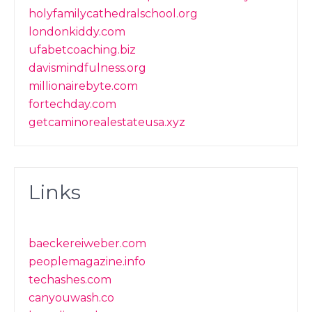
holyfamilycathedralschool.org
londonkiddy.com
ufabetcoaching.biz
davismindfulness.org
millionairebyte.com
fortechday.com
getcaminorealestateusa.xyz
Links
baeckereiweber.com
peoplemagazine.info
techashes.com
canyouwash.co