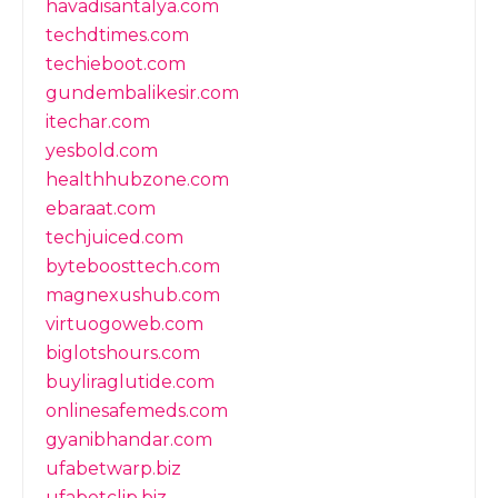
havadisantalya.com
techdtimes.com
techieboot.com
gundembalikesir.com
itechar.com
yesbold.com
healthhubzone.com
ebaraat.com
techjuiced.com
byteboosttech.com
magnexushub.com
virtuogoweb.com
biglotshours.com
buyliraglutide.com
onlinesafemeds.com
gyanibhandar.com
ufabetwarp.biz
ufabetclip.biz