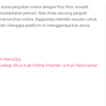
unia perjudian online dengan fitur-fitur inovatif,
eselamatan pemain. Baik Anda seorang penjudi
ia taruhan online, Rajajudiqq memiliki sesuatu untuk
sendiri mengapa platform ini menggemparkan dunia
an MarioQQ
udiqq: Situs Judi Online Premier untuk Para Gamer