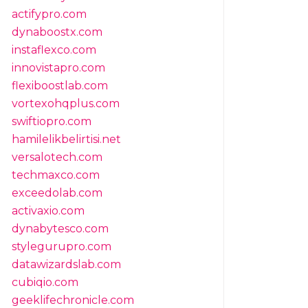
actifypro.com
dynaboostx.com
instaflexco.com
innovistapro.com
flexiboostlab.com
vortexohqplus.com
swiftiopro.com
hamilelikbelirtisi.net
versalotech.com
techmaxco.com
exceedolab.com
activaxio.com
dynabytesco.com
stylegurupro.com
datawizardslab.com
cubiqio.com
geeklifechronicle.com