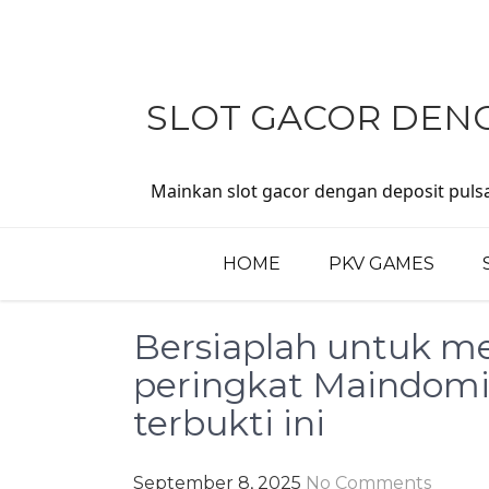
Skip
to
content
SLOT GACOR DEN
Mainkan slot gacor dengan deposit pul
HOME
PKV GAMES
Bersiaplah untuk m
peringkat Maindomi
terbukti ini
September 8, 2025
No Comments