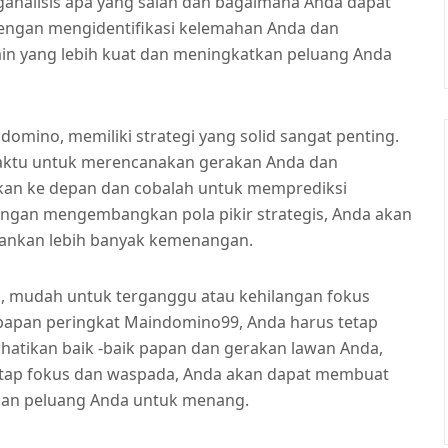
analisis apa yang salah dan bagaimana Anda dapat
 Dengan mengidentifikasi kelemahan Anda dan
n yang lebih kuat dan meningkatkan peluang Anda
omino, memiliki strategi yang solid sangat penting.
waktu untuk merencanakan gerakan Anda dan
rkan ke depan dan cobalah untuk memprediksi
ngan mengembangkan pola pikir strategis, Anda akan
ankan lebih banyak kemenangan.
n, mudah untuk terganggu atau kehilangan fokus
 papan peringkat Maindomino99, Anda harus tetap
rhatikan baik -baik papan dan gerakan lawan Anda,
etap fokus dan waspada, Anda akan dapat membuat
kan peluang Anda untuk menang.