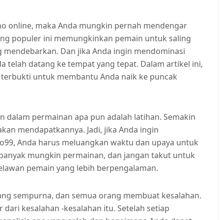
no online, maka Anda mungkin pernah mendengar
ang populer ini memungkinkan pemain untuk saling
g mendebarkan. Dan jika Anda ingin mendominasi
elah datang ke tempat yang tepat. Dalam artikel ini,
 terbukti untuk membantu Anda naik ke puncak
esan dalam permainan apa pun adalah latihan. Semakin
kan mendapatkannya. Jadi, jika Anda ingin
o99, Anda harus meluangkan waktu dan upaya untuk
banyak mungkin permainan, dan jangan takut untuk
elawan pemain yang lebih berpengalaman.
a yang sempurna, dan semua orang membuat kesalahan.
 dari kesalahan -kesalahan itu. Setelah setiap