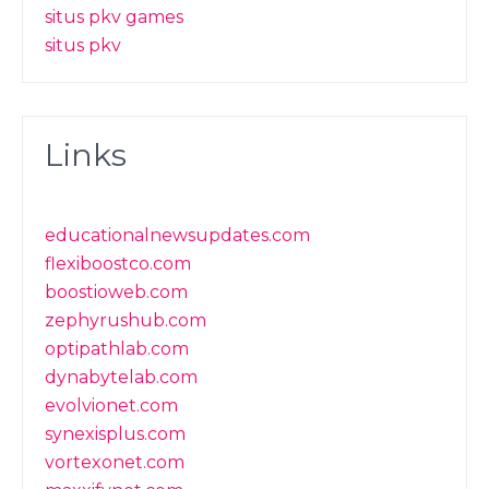
situs pkv games
situs pkv
Links
educationalnewsupdates.com
flexiboostco.com
boostioweb.com
zephyrushub.com
optipathlab.com
dynabytelab.com
evolvionet.com
synexisplus.com
vortexonet.com