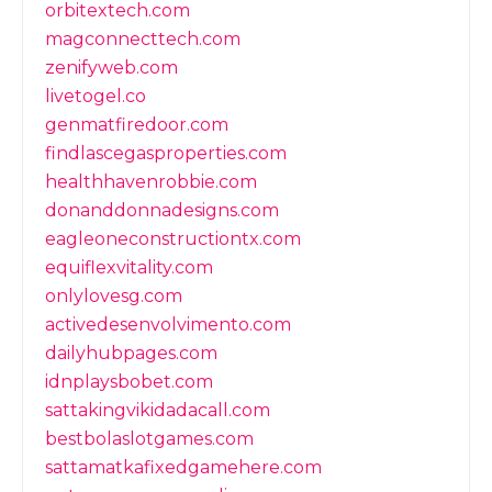
orbitextech.com
magconnecttech.com
zenifyweb.com
livetogel.co
genmatfiredoor.com
findlascegasproperties.com
healthhavenrobbie.com
donanddonnadesigns.com
eagleoneconstructiontx.com
equiflexvitality.com
onlylovesg.com
activedesenvolvimento.com
dailyhubpages.com
idnplaysbobet.com
sattakingvikidadacall.com
bestbolaslotgames.com
sattamatkafixedgamehere.com