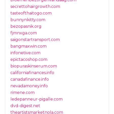
secrettohairgrowth.com
tasteofthaitogo.com
bunnynkitty.com
bezopasnik.org
fjmnxga.com
saigonstartransport.com
bangmaxwin.com
infonetive.com
epictacoshop.com
biopuraskinserum.com
californiafinances.info
canadafinance.info
nevadamoney.info
rimene.com
ledepanneur-pigalle.com
dvd-digest.net
theartistsmarketnola.com