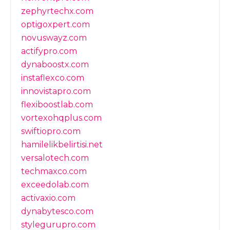
zephyrtechx.com
optigoxpert.com
novuswayz.com
actifypro.com
dynaboostx.com
instaflexco.com
innovistapro.com
flexiboostlab.com
vortexohqplus.com
swiftiopro.com
hamilelikbelirtisi.net
versalotech.com
techmaxco.com
exceedolab.com
activaxio.com
dynabytesco.com
stylegurupro.com