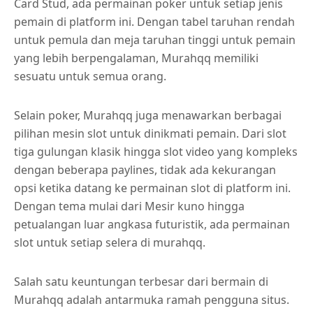
Card Stud, ada permainan poker untuk setiap jenis
pemain di platform ini. Dengan tabel taruhan rendah
untuk pemula dan meja taruhan tinggi untuk pemain
yang lebih berpengalaman, Murahqq memiliki
sesuatu untuk semua orang.
Selain poker, Murahqq juga menawarkan berbagai
pilihan mesin slot untuk dinikmati pemain. Dari slot
tiga gulungan klasik hingga slot video yang kompleks
dengan beberapa paylines, tidak ada kekurangan
opsi ketika datang ke permainan slot di platform ini.
Dengan tema mulai dari Mesir kuno hingga
petualangan luar angkasa futuristik, ada permainan
slot untuk setiap selera di murahqq.
Salah satu keuntungan terbesar dari bermain di
Murahqq adalah antarmuka ramah pengguna situs.