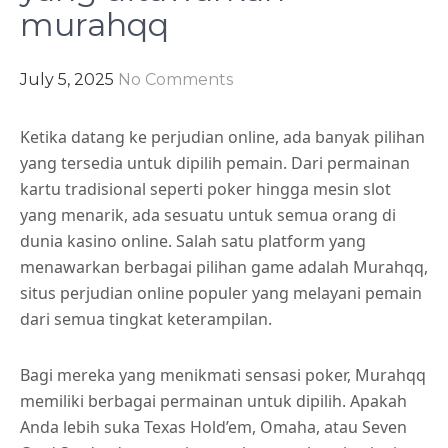
murahqq
July 5, 2025
No Comments
Ketika datang ke perjudian online, ada banyak pilihan
yang tersedia untuk dipilih pemain. Dari permainan
kartu tradisional seperti poker hingga mesin slot
yang menarik, ada sesuatu untuk semua orang di
dunia kasino online. Salah satu platform yang
menawarkan berbagai pilihan game adalah Murahqq,
situs perjudian online populer yang melayani pemain
dari semua tingkat keterampilan.
Bagi mereka yang menikmati sensasi poker, Murahqq
memiliki berbagai permainan untuk dipilih. Apakah
Anda lebih suka Texas Hold’em, Omaha, atau Seven