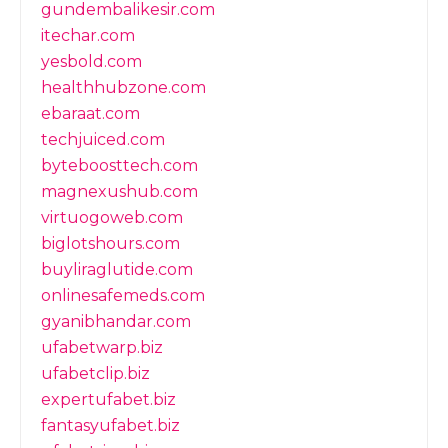
gundembalikesir.com
itechar.com
yesbold.com
healthhubzone.com
ebaraat.com
techjuiced.com
byteboosttech.com
magnexushub.com
virtuogoweb.com
biglotshours.com
buyliraglutide.com
onlinesafemeds.com
gyanibhandar.com
ufabetwarp.biz
ufabetclip.biz
expertufabet.biz
fantasyufabet.biz