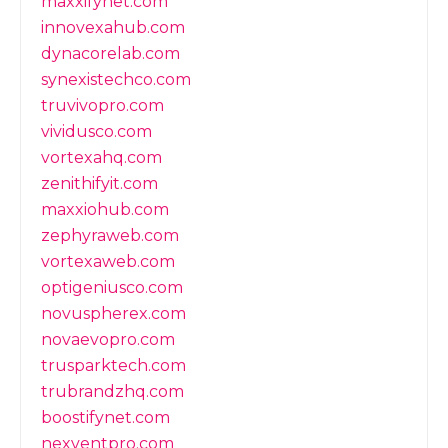
maxxifynet.com
innovexahub.com
dynacorelab.com
synexistechco.com
truvivopro.com
vividusco.com
vortexahq.com
zenithifyit.com
maxxiohub.com
zephyraweb.com
vortexaweb.com
optigeniusco.com
novuspherex.com
novaevopro.com
trusparktech.com
trubrandzhq.com
boostifynet.com
nexventpro.com