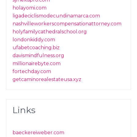
holayomi.com
ligadeciclismodecundinamarca.com
nashvilleworkerscompensationattorney.com
holyfamilycathedralschool.org
londonkiddy.com
ufabetcoaching.biz
davismindfulness.org
millionairebyte.com
fortechday.com
getcaminorealestateusa.xyz
Links
baeckereiweber.com