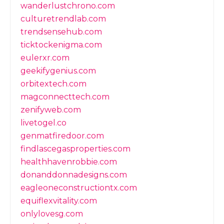
wanderlustchrono.com
culturetrendlab.com
trendsensehub.com
ticktockenigma.com
eulerxr.com
geekifygenius.com
orbitextech.com
magconnecttech.com
zenifyweb.com
livetogel.co
genmatfiredoor.com
findlascegasproperties.com
healthhavenrobbie.com
donanddonnadesigns.com
eagleoneconstructiontx.com
equiflexvitality.com
onlylovesg.com