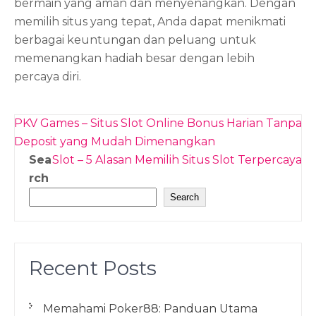
bermain yang aman dan menyenangkan. Dengan
memilih situs yang tepat, Anda dapat menikmati
berbagai keuntungan dan peluang untuk
memenangkan hadiah besar dengan lebih
percaya diri.
Post
PKV Games – Situs Slot Online Bonus Harian Tanpa
navigation
Deposit yang Mudah Dimenangkan
Sea
Slot – 5 Alasan Memilih Situs Slot Terpercaya
rch
Search
Recent Posts
Memahami Poker88: Panduan Utama