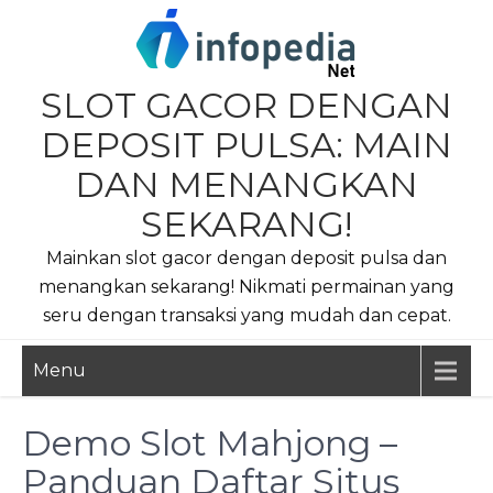
Skip
to
content
SLOT GACOR DENGAN
DEPOSIT PULSA: MAIN
DAN MENANGKAN
SEKARANG!
Mainkan slot gacor dengan deposit pulsa dan
menangkan sekarang! Nikmati permainan yang
seru dengan transaksi yang mudah dan cepat.
Menu
Demo Slot Mahjong –
Panduan Daftar Situs