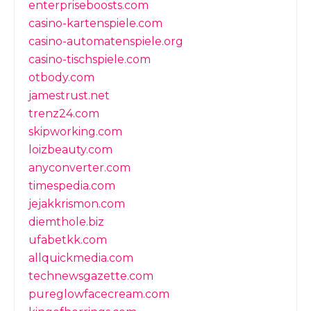
enterpriseboosts.com
casino-kartenspiele.com
casino-automatenspiele.org
casino-tischspiele.com
otbody.com
jamestrust.net
trenz24.com
skipworking.com
loizbeauty.com
anyconverter.com
timespedia.com
jejakkrismon.com
diemthole.biz
ufabetkk.com
allquickmedia.com
technewsgazette.com
pureglowfacecream.com