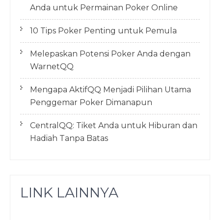
Anda untuk Permainan Poker Online
10 Tips Poker Penting untuk Pemula
Melepaskan Potensi Poker Anda dengan
WarnetQQ
Mengapa AktifQQ Menjadi Pilihan Utama
Penggemar Poker Dimanapun
CentralQQ: Tiket Anda untuk Hiburan dan
Hadiah Tanpa Batas
LINK LAINNYA