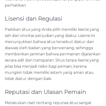
perhatikan:
Lisensi dan Regulasi
Pastikan situs yang Anda pilih memiliki lisensi yang
sah dari otoritas perjudian yang diakui. Lisensi ini
menunjukkan bahwa situs tersebut diatur dan
diawasi oleh badan yang berwenang, sehingga
memberikan jaminan bahwa permainan dijalankan
secara adil dan transparan. Situs tanpa lisensi yang
jelas bisa menjadi risiko bagi pemain, karena
mungkin tidak memiliki sistem yang aman atau
tidak diatur dengan baik.
Reputasi dan Ulasan Pemain
Melakukan riset tentang reputasi situs sangat