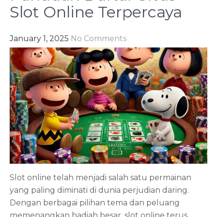
Slot Online Terpercaya
January 1, 2025
No Comments
Slot online telah menjadi salah satu permainan
yang paling diminati di dunia perjudian daring.
Dengan berbagai pilihan tema dan peluang
memenangkan hadiah besar, slot online terus