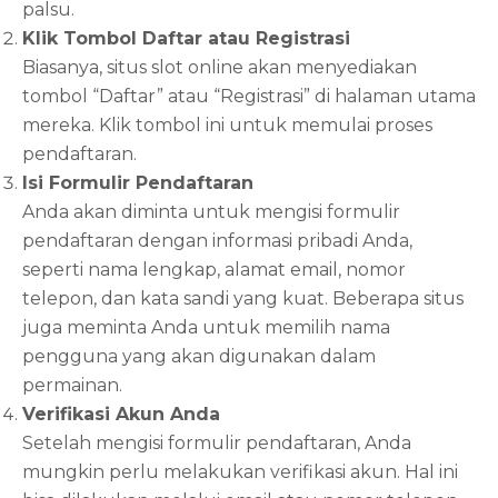
palsu.
Klik Tombol Daftar atau Registrasi
Biasanya, situs slot online akan menyediakan
tombol “Daftar” atau “Registrasi” di halaman utama
mereka. Klik tombol ini untuk memulai proses
pendaftaran.
Isi Formulir Pendaftaran
Anda akan diminta untuk mengisi formulir
pendaftaran dengan informasi pribadi Anda,
seperti nama lengkap, alamat email, nomor
telepon, dan kata sandi yang kuat. Beberapa situs
juga meminta Anda untuk memilih nama
pengguna yang akan digunakan dalam
permainan.
Verifikasi Akun Anda
Setelah mengisi formulir pendaftaran, Anda
mungkin perlu melakukan verifikasi akun. Hal ini