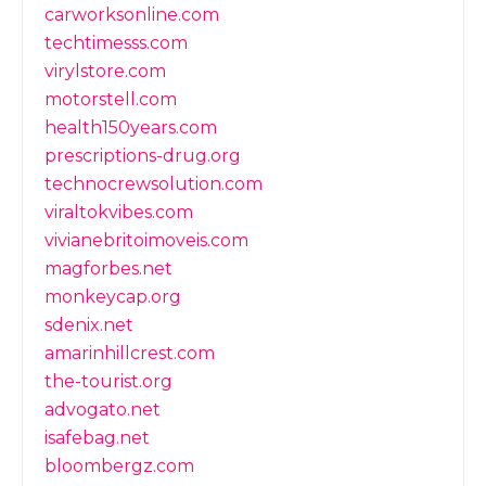
carworksonline.com
techtimesss.com
virylstore.com
motorstell.com
health150years.com
prescriptions-drug.org
technocrewsolution.com
viraltokvibes.com
vivianebritoimoveis.com
magforbes.net
monkeycap.org
sdenix.net
amarinhillcrest.com
the-tourist.org
advogato.net
isafebag.net
bloombergz.com