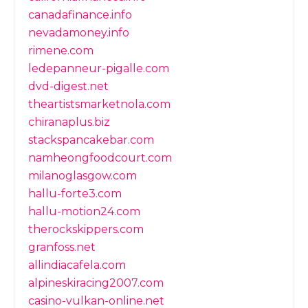
canadafinance.info
nevadamoney.info
rimene.com
ledepanneur-pigalle.com
dvd-digest.net
theartistsmarketnola.com
chiranaplus.biz
stackspancakebar.com
namheongfoodcourt.com
milanoglasgow.com
hallu-forte3.com
hallu-motion24.com
therockskippers.com
granfoss.net
allindiacafela.com
alpineskiracing2007.com
casino-vulkan-online.net