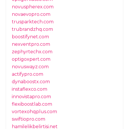
novuspherex.com
novaevopro.com
trusparktech.com
trubrandzhq.com
boostifynet.com
nexventpro.com
zephyrtechx.com
optigoxpert.com
novuswayz.com
actifypro.com
dynaboostx.com
instaflexco.com
innovistapro.com
flexiboostlab.com
vortexohqplus.com
swiftiopro.com
hamilelikbelirtisi.net