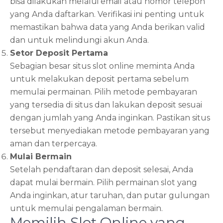
bisa dilakukan melalui email atau nomor telepon
yang Anda daftarkan. Verifikasi ini penting untuk
memastikan bahwa data yang Anda berikan valid
dan untuk melindungi akun Anda.
Setor Deposit Pertama
Sebagian besar situs slot online meminta Anda
untuk melakukan deposit pertama sebelum
memulai permainan. Pilih metode pembayaran
yang tersedia di situs dan lakukan deposit sesuai
dengan jumlah yang Anda inginkan. Pastikan situs
tersebut menyediakan metode pembayaran yang
aman dan terpercaya.
Mulai Bermain
Setelah pendaftaran dan deposit selesai, Anda
dapat mulai bermain. Pilih permainan slot yang
Anda inginkan, atur taruhan, dan putar gulungan
untuk memulai pengalaman bermain.
Memilih Slot Online yang