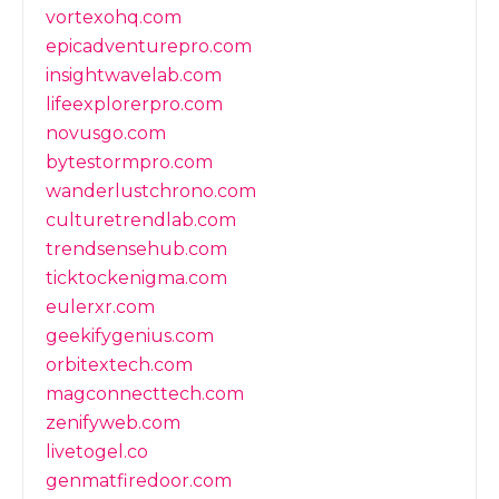
vortexohq.com
epicadventurepro.com
insightwavelab.com
lifeexplorerpro.com
novusgo.com
bytestormpro.com
wanderlustchrono.com
culturetrendlab.com
trendsensehub.com
ticktockenigma.com
eulerxr.com
geekifygenius.com
orbitextech.com
magconnecttech.com
zenifyweb.com
livetogel.co
genmatfiredoor.com