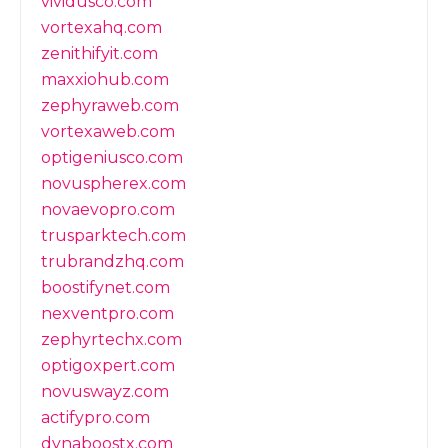
vividusco.com
vortexahq.com
zenithifyit.com
maxxiohub.com
zephyraweb.com
vortexaweb.com
optigeniusco.com
novuspherex.com
novaevopro.com
trusparktech.com
trubrandzhq.com
boostifynet.com
nexventpro.com
zephyrtechx.com
optigoxpert.com
novuswayz.com
actifypro.com
dynaboostx.com