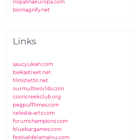
nopalinaeuropa.com
biomagnify.net
Links
saucyukiah.com
beikastreet.net
filmizlettir.net
ourmultiworlds.com
cooncreekclub.org
pegpufftimes.com
celestia-arts.com
forumchampions.com
bluebargames.com
festivaldelamalou.com