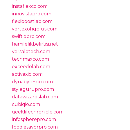
instaflexco.com
innovistapro.com
flexiboostlab.com
vortexohqplus.com
swiftiopro.com
hamilelikbelirtisi.net
versalotech.com
techmaxco.com
exceedolab.com
activaxio.com
dynabytesco.com
stylegurupro.com
datawizardslab.com
cubiqio.com
geeklifechronicle.com
infospherepro.com
foodiesavorpro.com