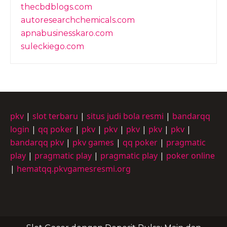
thecbdblogs.com
autoresearchchemicals.com
apnabusinesskaro.com
suleckiego.com
pkv
|
slot terbaru
|
situs judi bola resmi
|
bandarqq
login
|
qq poker
|
pkv
|
pkv
|
pkv
|
pkv
|
pkv
|
bandarqq pkv
|
pkv games
|
qq poker
|
pragmatic
play
|
pragmatic play
|
pragmatic play
|
poker online
|
hematqq.pkvgamesresmi.org