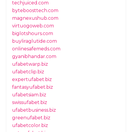
techjuiced.com
byteboosttech.com
magnexushub.com
virtuogoweb.com
biglotshours.com
buyliraglutide.com
onlinesafemeds.com
gyanibhandar.com
ufabetwarp.biz
ufabetclip.biz
expertufabet.biz
fantasyufabet.biz
ufabetsiam.biz
swissufabet.biz
ufabetbusiness.biz
greenufabet.biz
ufabetcolor.biz