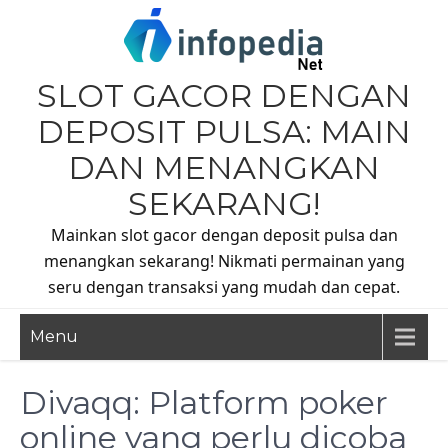
Skip
to
content
SLOT GACOR DENGAN
DEPOSIT PULSA: MAIN
DAN MENANGKAN
SEKARANG!
Mainkan slot gacor dengan deposit pulsa dan
menangkan sekarang! Nikmati permainan yang
seru dengan transaksi yang mudah dan cepat.
Menu
Divaqq: Platform poker
online yang perlu dicoba