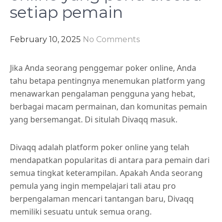
setiap pemain
February 10, 2025
No Comments
Jika Anda seorang penggemar poker online, Anda
tahu betapa pentingnya menemukan platform yang
menawarkan pengalaman pengguna yang hebat,
berbagai macam permainan, dan komunitas pemain
yang bersemangat. Di situlah Divaqq masuk.
Divaqq adalah platform poker online yang telah
mendapatkan popularitas di antara para pemain dari
semua tingkat keterampilan. Apakah Anda seorang
pemula yang ingin mempelajari tali atau pro
berpengalaman mencari tantangan baru, Divaqq
memiliki sesuatu untuk semua orang.