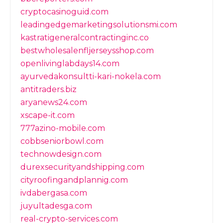
cryptocasinoguid.com
leadingedgemarketingsolutionsmi.com
kastratigeneralcontractinginc.co
bestwholesalenfljerseysshop.com
openlivinglabdays14.com
ayurvedakonsultti-kari-nokela.com
antitraders.biz
aryanews24.com
xscape-it.com
777azino-mobile.com
cobbseniorbowl.com
technowdesign.com
durexsecurityandshipping.com
cityroofingandplannig.com
ivdabergasa.com
juyultadesga.com
real-crypto-services.com