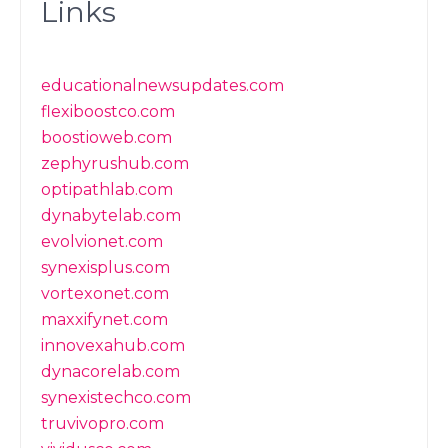
Links
educationalnewsupdates.com
flexiboostco.com
boostioweb.com
zephyrushub.com
optipathlab.com
dynabytelab.com
evolvionet.com
synexisplus.com
vortexonet.com
maxxifynet.com
innovexahub.com
dynacorelab.com
synexistechco.com
truvivopro.com