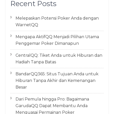
Recent Posts
Melepaskan Potensi Poker Anda dengan
WarnetQQ
Mengapa AktifQQ Menjadi Pilihan Utama
Penggemar Poker Dimanapun
CentralQQ: Tiket Anda untuk Hiburan dan
Hadiah Tanpa Batas
BandarQQ365: Situs Tujuan Anda untuk
Hiburan Tanpa Akhir dan Kemenangan
Besar
Dari Pemula hingga Pro: Bagaimana
GarudaQQ Dapat Membantu Anda
Menguasai Permainan Poker