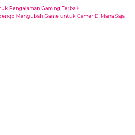
ntuk Pengalaman Gaming Terbaik
oldenqq Mengubah Game untuk Gamer Di Mana Saja