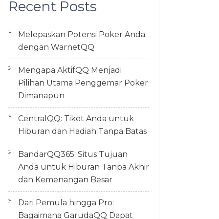
Recent Posts
Melepaskan Potensi Poker Anda
dengan WarnetQQ
Mengapa AktifQQ Menjadi
Pilihan Utama Penggemar Poker
Dimanapun
CentralQQ: Tiket Anda untuk
Hiburan dan Hadiah Tanpa Batas
BandarQQ365: Situs Tujuan
Anda untuk Hiburan Tanpa Akhir
dan Kemenangan Besar
Dari Pemula hingga Pro:
Bagaimana GarudaQQ Dapat