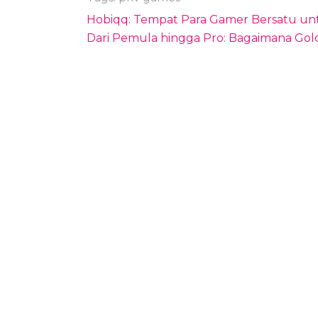
Post
Hobiqq: Tempat Para Gamer Bersatu u
navigation
Dari Pemula hingga Pro: Bagaimana G