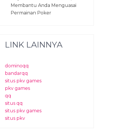
Membantu Anda Menguasai
Permainan Poker
LINK LAINNYA
dominoqq
bandarqq
situs pkv games
pkv games
qq
situs qq
situs pkv games
situs pkv