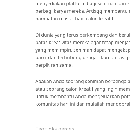
menyediakan platform bagi seniman dari s
berbagi karya mereka, Artisqq membantu
hambatan masuk bagi calon kreatif.
Di dunia yang terus berkembang dan beru
batas kreativitas mereka agar tetap menja
yang memimpin, seniman dapat mengeksplo
baru, dan terhubung dengan komunitas glob
berpikiran sama.
Apakah Anda seorang seniman berpengalam
atau seorang calon kreatif yang ingin mem
untuk membantu Anda mengeluarkan poten
komunitas hari ini dan mulailah mendobra
Tags:
pkv games