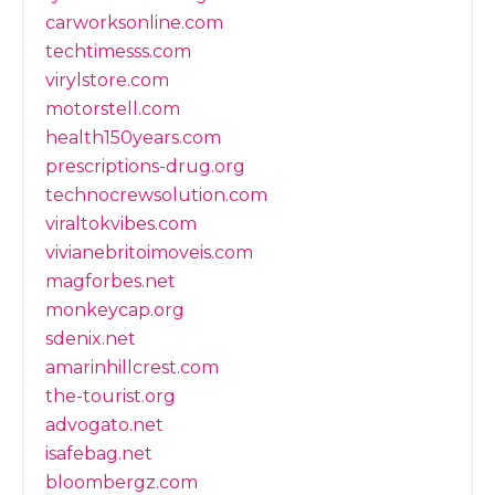
carworksonline.com
techtimesss.com
virylstore.com
motorstell.com
health150years.com
prescriptions-drug.org
technocrewsolution.com
viraltokvibes.com
vivianebritoimoveis.com
magforbes.net
monkeycap.org
sdenix.net
amarinhillcrest.com
the-tourist.org
advogato.net
isafebag.net
bloombergz.com