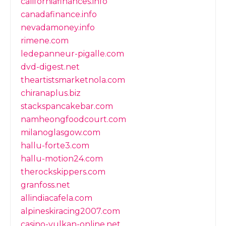
californiafinances.info
canadafinance.info
nevadamoney.info
rimene.com
ledepanneur-pigalle.com
dvd-digest.net
theartistsmarketnola.com
chiranaplus.biz
stackspancakebar.com
namheongfoodcourt.com
milanoglasgow.com
hallu-forte3.com
hallu-motion24.com
therockskippers.com
granfoss.net
allindiacafela.com
alpineskiracing2007.com
casino-vulkan-online.net