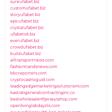
sureufabet.biz
customufabet.biz
storyufabet.biz
epicufabet.biz
crystalufabet.biz
ufabetok.biz
everufabet.biz
crowdufabet.biz
buildufabet.biz
alltransportnews.com
fashiontrandsnews.com
bbcreporters.com
cryptocasinoguid.com
leadingedgemarketingsolutionsmi.com
kastratigeneralcontractinginc.co
bestwholesalenfljerseysshop.com
openlivinglabdays14.com