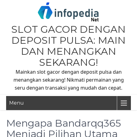
Skip
to
content
SLOT GACOR DENGAN
DEPOSIT PULSA: MAIN
DAN MENANGKAN
SEKARANG!
Mainkan slot gacor dengan deposit pulsa dan
menangkan sekarang! Nikmati permainan yang
seru dengan transaksi yang mudah dan cepat.
Menu
Mengapa Bandarqq365
Menjadi Pilihan Utama