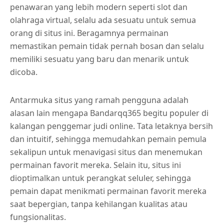
penawaran yang lebih modern seperti slot dan
olahraga virtual, selalu ada sesuatu untuk semua
orang di situs ini. Beragamnya permainan
memastikan pemain tidak pernah bosan dan selalu
memiliki sesuatu yang baru dan menarik untuk
dicoba.
Antarmuka situs yang ramah pengguna adalah
alasan lain mengapa Bandarqq365 begitu populer di
kalangan penggemar judi online. Tata letaknya bersih
dan intuitif, sehingga memudahkan pemain pemula
sekalipun untuk menavigasi situs dan menemukan
permainan favorit mereka. Selain itu, situs ini
dioptimalkan untuk perangkat seluler, sehingga
pemain dapat menikmati permainan favorit mereka
saat bepergian, tanpa kehilangan kualitas atau
fungsionalitas.