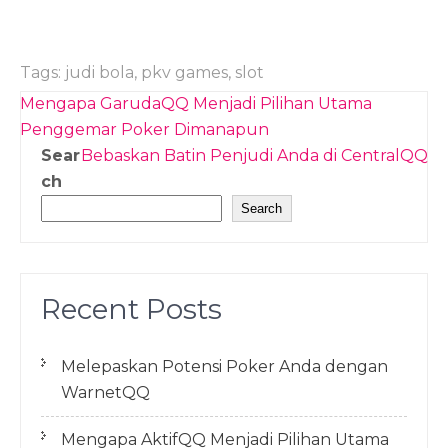
Tags:
judi bola
,
pkv games
,
slot
Post
Mengapa GarudaQQ Menjadi Pilihan Utama
navigation
Penggemar Poker Dimanapun
Sear
Bebaskan Batin Penjudi Anda di CentralQQ
ch
Search
Recent Posts
Melepaskan Potensi Poker Anda dengan
WarnetQQ
Mengapa AktifQQ Menjadi Pilihan Utama