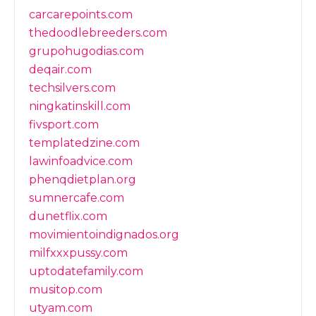
carcarepoints.com
thedoodlebreeders.com
grupohugodias.com
deqair.com
techsilvers.com
ningkatinskill.com
fivsport.com
templatedzine.com
lawinfoadvice.com
phenqdietplan.org
sumnercafe.com
dunetflix.com
movimientoindignados.org
milfxxxpussy.com
uptodatefamily.com
musitop.com
utyam.com