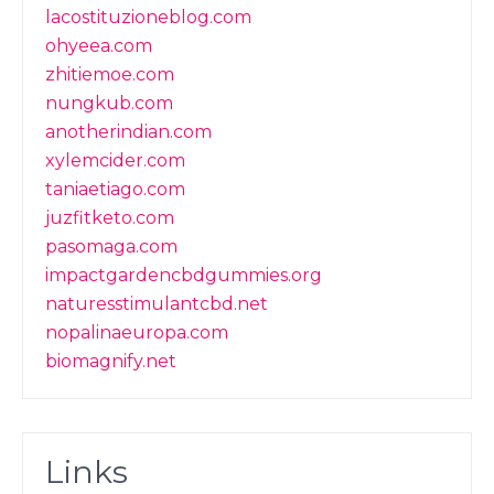
lacostituzioneblog.com
ohyeea.com
zhitiemoe.com
nungkub.com
anotherindian.com
xylemcider.com
taniaetiago.com
juzfitketo.com
pasomaga.com
impactgardencbdgummies.org
naturesstimulantcbd.net
nopalinaeuropa.com
biomagnify.net
Links