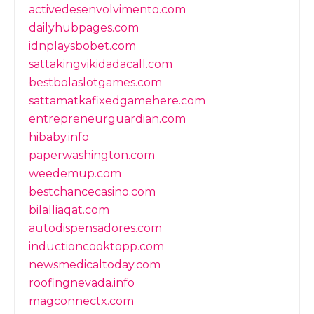
activedesenvolvimento.com
dailyhubpages.com
idnplaysbobet.com
sattakingvikidadacall.com
bestbolaslotgames.com
sattamatkafixedgamehere.com
entrepreneurguardian.com
hibaby.info
paperwashington.com
weedemup.com
bestchancecasino.com
bilalliaqat.com
autodispensadores.com
inductioncooktopp.com
newsmedicaltoday.com
roofingnevada.info
magconnectx.com