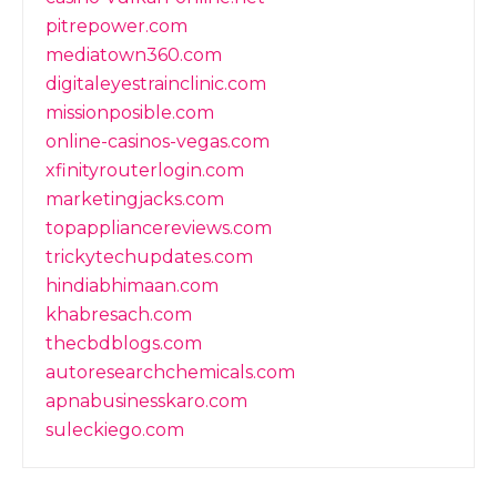
pitrepower.com
mediatown360.com
digitaleyestrainclinic.com
missionposible.com
online-casinos-vegas.com
xfinityrouterlogin.com
marketingjacks.com
topappliancereviews.com
trickytechupdates.com
hindiabhimaan.com
khabresach.com
thecbdblogs.com
autoresearchchemicals.com
apnabusinesskaro.com
suleckiego.com