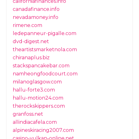
californiafinances.info
canadafinance.info
nevadamoney.info
rimene.com
ledepanneur-pigalle.com
dvd-digest.net
theartistsmarketnola.com
chiranaplus.biz
stackspancakebar.com
namheongfoodcourt.com
milanoglasgow.com
hallu-forte3.com
hallu-motion24.com
therockskippers.com
granfoss.net
allindiacafela.com
alpineskiracing2007.com
casino-vulkan-online.net