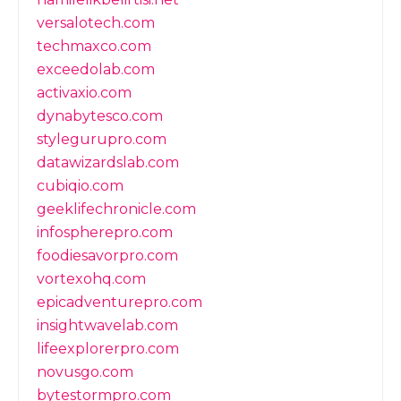
versalotech.com
techmaxco.com
exceedolab.com
activaxio.com
dynabytesco.com
stylegurupro.com
datawizardslab.com
cubiqio.com
geeklifechronicle.com
infospherepro.com
foodiesavorpro.com
vortexohq.com
epicadventurepro.com
insightwavelab.com
lifeexplorerpro.com
novusgo.com
bytestormpro.com