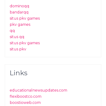
dominoqq
bandarqq
situs pkv games
pkv games
qq
situs qq
situs pkv games
situs pkv
Links
educationalnewsupdates.com
flexiboostco.com
boostioweb.com