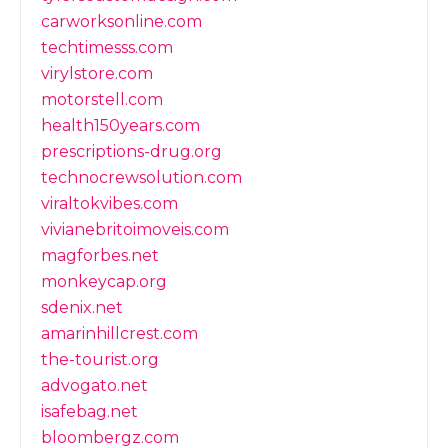
carworksonline.com
techtimesss.com
virylstore.com
motorstell.com
health150years.com
prescriptions-drug.org
technocrewsolution.com
viraltokvibes.com
vivianebritoimoveis.com
magforbes.net
monkeycap.org
sdenix.net
amarinhillcrest.com
the-tourist.org
advogato.net
isafebag.net
bloombergz.com