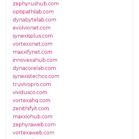
zephyrushub.com
optipathlab.com
dynabytelab.com
evolvionet.com
synexisplus.com
vortexonet.com
maxxifynet.com
innovexahub.com
dynacorelab.com
synexistechco.com
truvivopro.com
vividusco.com
vortexahq.com
zenithifyit.com
maxxiohub.com
zephyraweb.com
vortexaweb.com