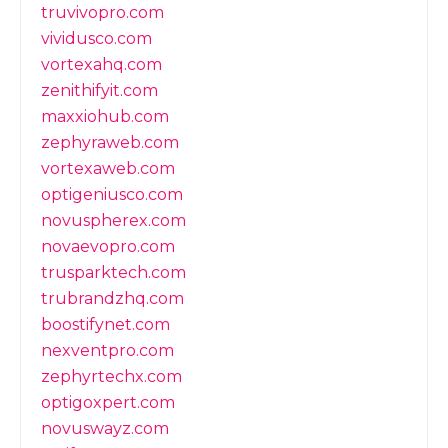
truvivopro.com
vividusco.com
vortexahq.com
zenithifyit.com
maxxiohub.com
zephyraweb.com
vortexaweb.com
optigeniusco.com
novuspherex.com
novaevopro.com
trusparktech.com
trubrandzhq.com
boostifynet.com
nexventpro.com
zephyrtechx.com
optigoxpert.com
novuswayz.com