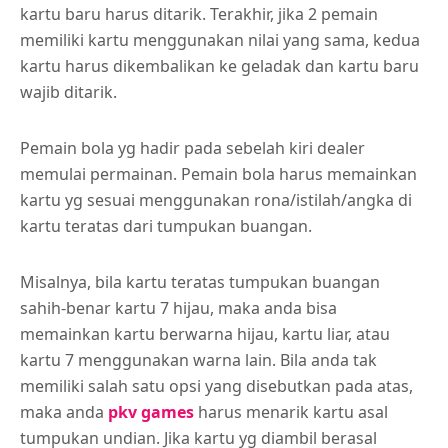
kartu baru harus ditarik. Terakhir, jika 2 pemain
memiliki kartu menggunakan nilai yang sama, kedua
kartu harus dikembalikan ke geladak dan kartu baru
wajib ditarik.
Pemain bola yg hadir pada sebelah kiri dealer
memulai permainan. Pemain bola harus memainkan
kartu yg sesuai menggunakan rona/istilah/angka di
kartu teratas dari tumpukan buangan.
Misalnya, bila kartu teratas tumpukan buangan
sahih-benar kartu 7 hijau, maka anda bisa
memainkan kartu berwarna hijau, kartu liar, atau
kartu 7 menggunakan warna lain. Bila anda tak
memiliki salah satu opsi yang disebutkan pada atas,
maka anda
pkv games
harus menarik kartu asal
tumpukan undian. Jika kartu yg diambil berasal