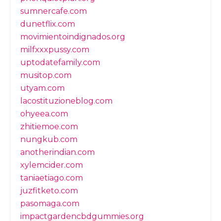
sumnercafe.com
dunetflix.com
movimientoindignados.org
milfxxxpussy.com
uptodatefamily.com
musitop.com
utyam.com
lacostituzioneblog.com
ohyeea.com
zhitiemoe.com
nungkub.com
anotherindian.com
xylemcider.com
taniaetiago.com
juzfitketo.com
pasomaga.com
impactgardencbdgummies.org