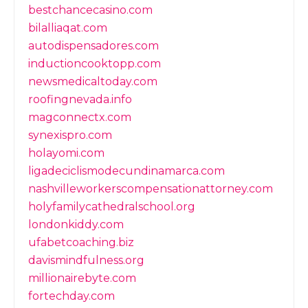
bestchancecasino.com
bilalliaqat.com
autodispensadores.com
inductioncooktopp.com
newsmedicaltoday.com
roofingnevada.info
magconnectx.com
synexispro.com
holayomi.com
ligadeciclismodecundinamarca.com
nashvilleworkerscompensationattorney.com
holyfamilycathedralschool.org
londonkiddy.com
ufabetcoaching.biz
davismindfulness.org
millionairebyte.com
fortechday.com