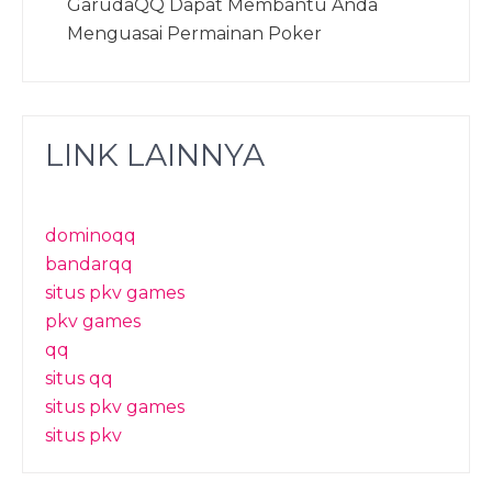
GarudaQQ Dapat Membantu Anda
Menguasai Permainan Poker
LINK LAINNYA
dominoqq
bandarqq
situs pkv games
pkv games
qq
situs qq
situs pkv games
situs pkv