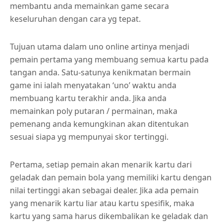
membantu anda memainkan game secara
keseluruhan dengan cara yg tepat.
Tujuan utama dalam uno online artinya menjadi
pemain pertama yang membuang semua kartu pada
tangan anda. Satu-satunya kenikmatan bermain
game ini ialah menyatakan ‘uno’ waktu anda
membuang kartu terakhir anda. Jika anda
memainkan poly putaran / permainan, maka
pemenang anda kemungkinan akan ditentukan
sesuai siapa yg mempunyai skor tertinggi.
Pertama, setiap pemain akan menarik kartu dari
geladak dan pemain bola yang memiliki kartu dengan
nilai tertinggi akan sebagai dealer. Jika ada pemain
yang menarik kartu liar atau kartu spesifik, maka
kartu yang sama harus dikembalikan ke geladak dan