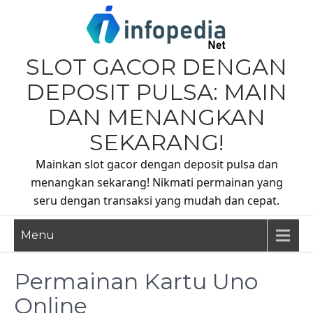
Skip
to
content
SLOT GACOR DENGAN
DEPOSIT PULSA: MAIN
DAN MENANGKAN
SEKARANG!
Mainkan slot gacor dengan deposit pulsa dan
menangkan sekarang! Nikmati permainan yang
seru dengan transaksi yang mudah dan cepat.
Menu
Permainan Kartu Uno
Online