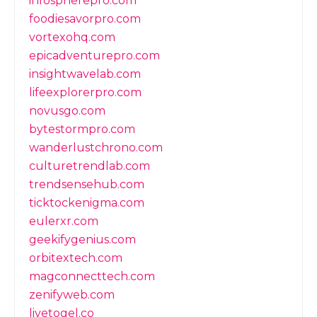
infospherepro.com
foodiesavorpro.com
vortexohq.com
epicadventurepro.com
insightwavelab.com
lifeexplorerpro.com
novusgo.com
bytestormpro.com
wanderlustchrono.com
culturetrendlab.com
trendsensehub.com
ticktockenigma.com
eulerxr.com
geekifygenius.com
orbitextech.com
magconnecttech.com
zenifyweb.com
livetogel.co