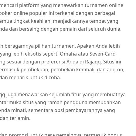
 mencari platform yang menawarkan turnamen online
poker online populer ini terkenal dengan berbagai
emua tingkat keahlian, menjadikannya tempat yang
nda dan bersaing dengan pemain dari seluruh dunia.
lah beragamnya pilihan turnamen. Apakah Anda lebih
n yang lebih eksotis seperti Omaha atau Seven-Card
sesuai dengan preferensi Anda di Rajaqq. Situs ini
ermasuk pembekuan, pembelian kembali, dan add-on,
dan menarik untuk dicoba.
jaqq juga menawarkan sejumlah fitur yang membuatnya
a. Antarmuka situs yang ramah pengguna memudahkan
nda minati, sementara opsi pembayarannya yang
an terjamin.
dan promosi untuk para pemainnya, termasuk bonus