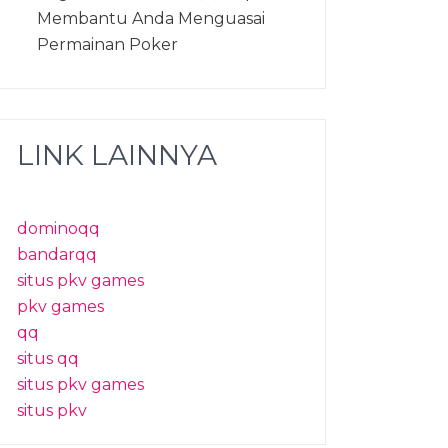
Membantu Anda Menguasai
Permainan Poker
LINK LAINNYA
dominoqq
bandarqq
situs pkv games
pkv games
qq
situs qq
situs pkv games
situs pkv