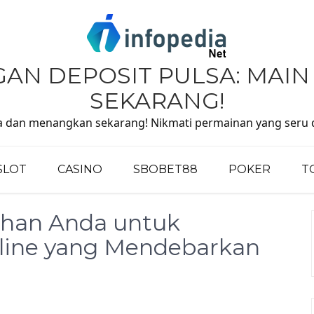
GAN DEPOSIT PULSA: MAI
SEKARANG!
sa dan menangkan sekarang! Nikmati permainan yang seru 
SLOT
CASINO
SBOBET88
POKER
T
lihan Anda untuk
line yang Mendebarkan