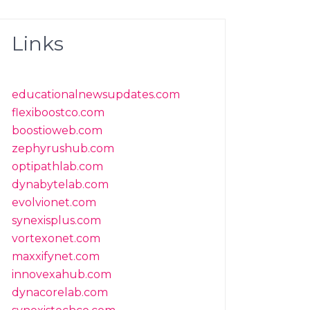
Links
educationalnewsupdates.com
flexiboostco.com
boostioweb.com
zephyrushub.com
optipathlab.com
dynabytelab.com
evolvionet.com
synexisplus.com
vortexonet.com
maxxifynet.com
innovexahub.com
dynacorelab.com