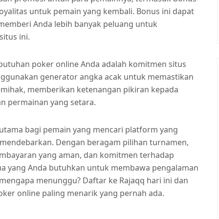
yalitas untuk pemain yang kembali. Bonus ini dapat
emberi Anda lebih banyak peluang untuk
itus ini.
ebutuhan poker online Anda adalah komitmen situs
enggunakan generator angka acak untuk memastikan
emihak, memberikan ketenangan pikiran kepada
n permainan yang setara.
n utama bagi pemain yang mencari platform yang
mendebarkan. Dengan beragam pilihan turnamen,
embayaran yang aman, dan komitmen terhadap
emua yang Anda butuhkan untuk membawa pengalaman
di mengapa menunggu? Daftar ke Rajaqq hari ini dan
ker online paling menarik yang pernah ada.