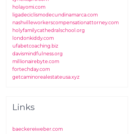
holayomi.com
ligadeciclismodecundinamarca.com
nashvilleworkerscompensationattorney.com
holyfamilycathedralschool.org
londonkiddy.com
ufabetcoaching.biz
davismindfulness.org
millionairebyte.com
fortechday.com
getcaminorealestateusa.xyz
Links
baeckereiweber.com