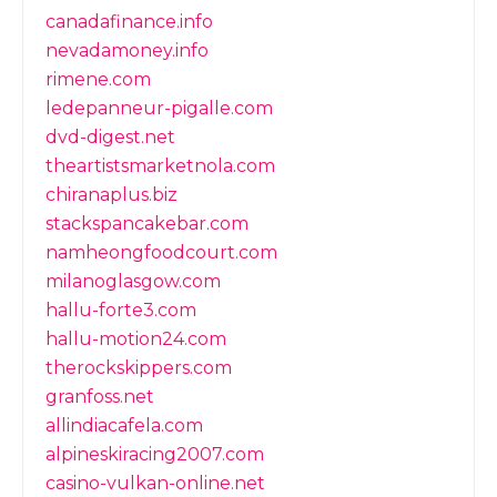
canadafinance.info
nevadamoney.info
rimene.com
ledepanneur-pigalle.com
dvd-digest.net
theartistsmarketnola.com
chiranaplus.biz
stackspancakebar.com
namheongfoodcourt.com
milanoglasgow.com
hallu-forte3.com
hallu-motion24.com
therockskippers.com
granfoss.net
allindiacafela.com
alpineskiracing2007.com
casino-vulkan-online.net