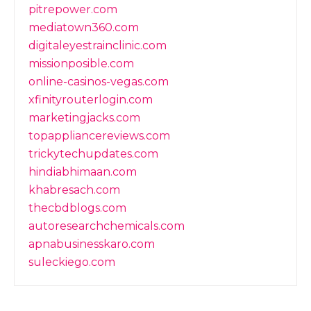
pitrepower.com
mediatown360.com
digitaleyestrainclinic.com
missionposible.com
online-casinos-vegas.com
xfinityrouterlogin.com
marketingjacks.com
topappliancereviews.com
trickytechupdates.com
hindiabhimaan.com
khabresach.com
thecbdblogs.com
autoresearchchemicals.com
apnabusinesskaro.com
suleckiego.com