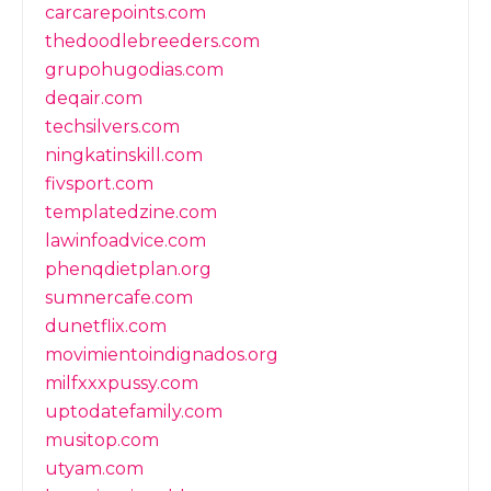
carcarepoints.com
thedoodlebreeders.com
grupohugodias.com
deqair.com
techsilvers.com
ningkatinskill.com
fivsport.com
templatedzine.com
lawinfoadvice.com
phenqdietplan.org
sumnercafe.com
dunetflix.com
movimientoindignados.org
milfxxxpussy.com
uptodatefamily.com
musitop.com
utyam.com