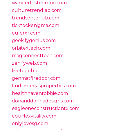
wanderlustchrono.com
culturetrendlab.com
trendsensehub.com
ticktockenigma.com
eulerxr.com
geekifygenius.com
orbitextech.com
magconnecttech.com
zenifyweb.com
livetogel.co
genmatfiredoor.com
findlascegasproperties.com
healthhavenrobbie.com
donanddonnadesigns.com
eagleoneconstructiontx.com
equiflexvitality.com
onlylovesg.com