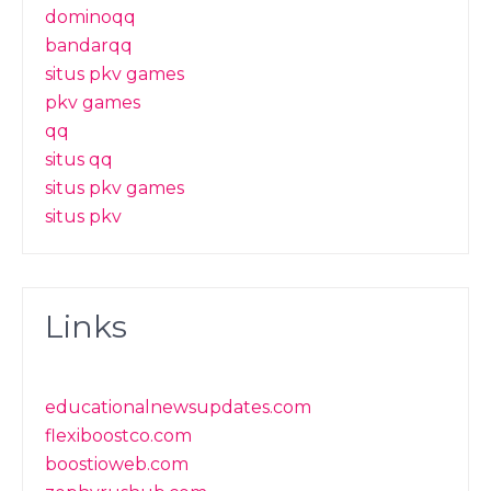
dominoqq
bandarqq
situs pkv games
pkv games
qq
situs qq
situs pkv games
situs pkv
Links
educationalnewsupdates.com
flexiboostco.com
boostioweb.com