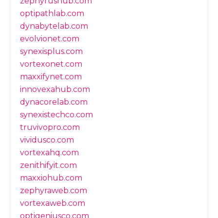
zephyrushub.com
optipathlab.com
dynabytelab.com
evolvionet.com
synexisplus.com
vortexonet.com
maxxifynet.com
innovexahub.com
dynacorelab.com
synexistechco.com
truvivopro.com
vividusco.com
vortexahq.com
zenithifyit.com
maxxiohub.com
zephyraweb.com
vortexaweb.com
optigeniusco.com