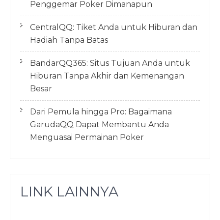
Penggemar Poker Dimanapun
CentralQQ: Tiket Anda untuk Hiburan dan
Hadiah Tanpa Batas
BandarQQ365: Situs Tujuan Anda untuk
Hiburan Tanpa Akhir dan Kemenangan
Besar
Dari Pemula hingga Pro: Bagaimana
GarudaQQ Dapat Membantu Anda
Menguasai Permainan Poker
LINK LAINNYA