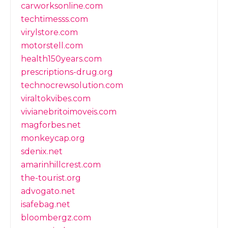
carworksonline.com
techtimesss.com
virylstore.com
motorstell.com
health150years.com
prescriptions-drug.org
technocrewsolution.com
viraltokvibes.com
vivianebritoimoveis.com
magforbes.net
monkeycap.org
sdenix.net
amarinhillcrest.com
the-tourist.org
advogato.net
isafebag.net
bloombergz.com