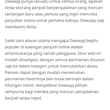
Dewaqq punya sesuatu untuk semua orang. Apakah
Anda seorang penjudi berpengalaman yang mencari
tantangan baru atau pemula yang ingin mencoba
perjudian online untuk pertama kalinya, Dewaqq siap
membantu Anda.
Salah satu alasan utama mengapa Dewaqq begitu
populer di kalangan penjudi online adalah
antarmukanya yang ramah pengguna. Situs web ini
mudah dinavigasi, dengan semua permainan disusun
rapi ke dalam kategori untuk memudahkan akses.
Pemain dapat dengan mudah menemukan
permainan favoritnya dan mulai bermain dalam
hitungan menit, menjadikan Dewaqq pilihan
sempurna bagi mereka yang mencari pengalaman
berjudi tanpa repot.