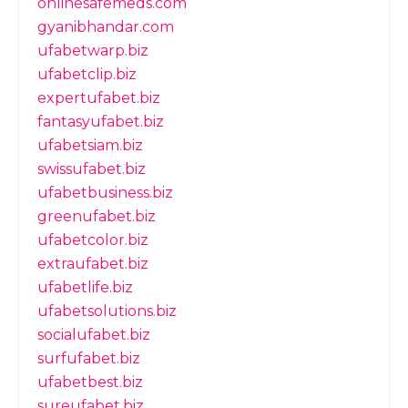
onlinesafemeds.com
gyanibhandar.com
ufabetwarp.biz
ufabetclip.biz
expertufabet.biz
fantasyufabet.biz
ufabetsiam.biz
swissufabet.biz
ufabetbusiness.biz
greenufabet.biz
ufabetcolor.biz
extraufabet.biz
ufabetlife.biz
ufabetsolutions.biz
socialufabet.biz
surfufabet.biz
ufabetbest.biz
sureufabet.biz