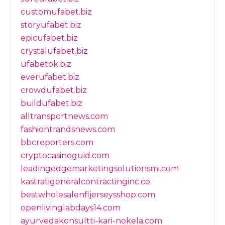
customufabet.biz
storyufabet.biz
epicufabet.biz
crystalufabet.biz
ufabetok.biz
everufabet.biz
crowdufabet.biz
buildufabet.biz
alltransportnews.com
fashiontrandsnews.com
bbcreporters.com
cryptocasinoguid.com
leadingedgemarketingsolutionsmi.com
kastratigeneralcontractinginc.co
bestwholesalenfljerseysshop.com
openlivinglabdays14.com
ayurvedakonsultti-kari-nokela.com