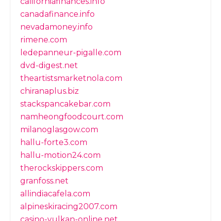
californiafinances.info
canadafinance.info
nevadamoney.info
rimene.com
ledepanneur-pigalle.com
dvd-digest.net
theartistsmarketnola.com
chiranaplus.biz
stackspancakebar.com
namheongfoodcourt.com
milanoglasgow.com
hallu-forte3.com
hallu-motion24.com
therockskippers.com
granfoss.net
allindiacafela.com
alpineskiracing2007.com
casino-vulkan-online.net