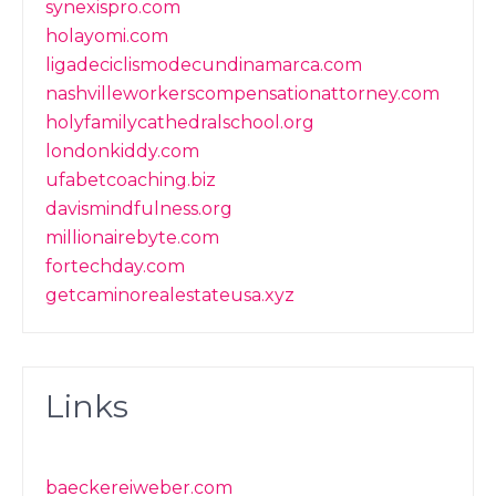
synexispro.com
holayomi.com
ligadeciclismodecundinamarca.com
nashvilleworkerscompensationattorney.com
holyfamilycathedralschool.org
londonkiddy.com
ufabetcoaching.biz
davismindfulness.org
millionairebyte.com
fortechday.com
getcaminorealestateusa.xyz
Links
baeckereiweber.com