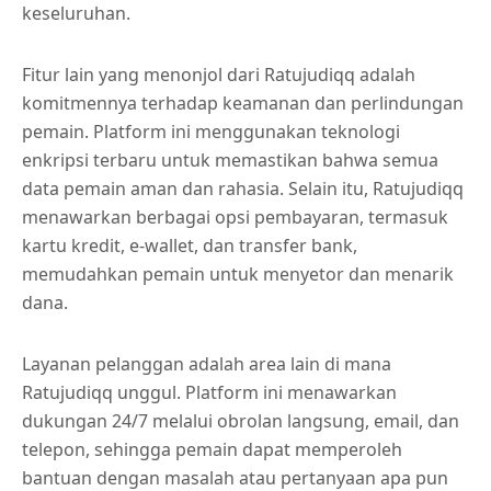
keseluruhan.
Fitur lain yang menonjol dari Ratujudiqq adalah
komitmennya terhadap keamanan dan perlindungan
pemain. Platform ini menggunakan teknologi
enkripsi terbaru untuk memastikan bahwa semua
data pemain aman dan rahasia. Selain itu, Ratujudiqq
menawarkan berbagai opsi pembayaran, termasuk
kartu kredit, e-wallet, dan transfer bank,
memudahkan pemain untuk menyetor dan menarik
dana.
Layanan pelanggan adalah area lain di mana
Ratujudiqq unggul. Platform ini menawarkan
dukungan 24/7 melalui obrolan langsung, email, dan
telepon, sehingga pemain dapat memperoleh
bantuan dengan masalah atau pertanyaan apa pun