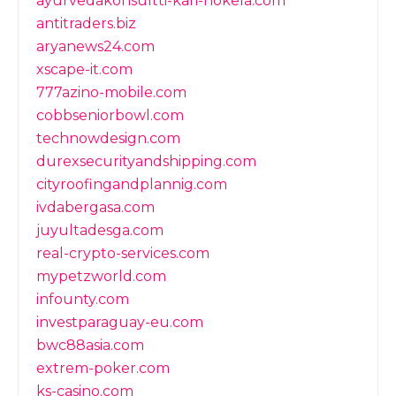
ayurvedakonsultti-kari-nokela.com
antitraders.biz
aryanews24.com
xscape-it.com
777azino-mobile.com
cobbseniorbowl.com
technowdesign.com
durexsecurityandshipping.com
cityroofingandplannig.com
ivdabergasa.com
juyultadesga.com
real-crypto-services.com
mypetzworld.com
infounty.com
investparaguay-eu.com
bwc88asia.com
extrem-poker.com
ks-casino.com