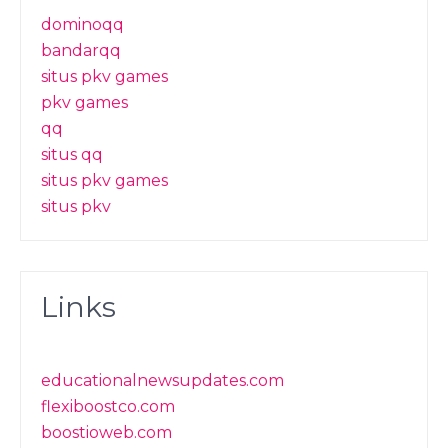
dominoqq
bandarqq
situs pkv games
pkv games
qq
situs qq
situs pkv games
situs pkv
Links
educationalnewsupdates.com
flexiboostco.com
boostioweb.com