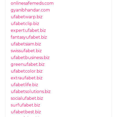
onlinesafemeds.com
gyanibhandar.com
ufabetwarp.biz
ufabetclip.biz
expertufabet.biz
fantasyufabet.biz
ufabetsiam.biz
swissufabet.biz
ufabetbusiness.biz
greenufabet.biz
ufabetcolor.biz
extraufabet.biz
ufabetlife.biz
ufabetsolutions.biz
socialufabet.biz
surfufabet.biz
ufabetbest.biz