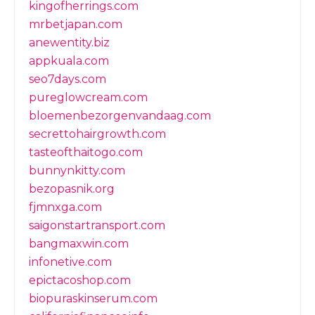
kingofherrings.com
mrbetjapan.com
anewentity.biz
appkuala.com
seo7days.com
pureglowcream.com
bloemenbezorgenvandaag.com
secrettohairgrowth.com
tasteofthaitogo.com
bunnynkitty.com
bezopasnik.org
fjmnxga.com
saigonstartransport.com
bangmaxwin.com
infonetive.com
epictacoshop.com
biopuraskinserum.com