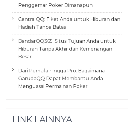
Penggemar Poker Dimanapun
CentralQQ: Tiket Anda untuk Hiburan dan
Hadiah Tanpa Batas
BandarQQ365: Situs Tujuan Anda untuk
Hiburan Tanpa Akhir dan Kemenangan
Besar
Dari Pemula hingga Pro: Bagaimana
GarudaQQ Dapat Membantu Anda
Menguasai Permainan Poker
LINK LAINNYA