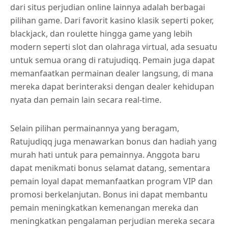
dari situs perjudian online lainnya adalah berbagai
pilihan game. Dari favorit kasino klasik seperti poker,
blackjack, dan roulette hingga game yang lebih
modern seperti slot dan olahraga virtual, ada sesuatu
untuk semua orang di ratujudiqq. Pemain juga dapat
memanfaatkan permainan dealer langsung, di mana
mereka dapat berinteraksi dengan dealer kehidupan
nyata dan pemain lain secara real-time.
Selain pilihan permainannya yang beragam,
Ratujudiqq juga menawarkan bonus dan hadiah yang
murah hati untuk para pemainnya. Anggota baru
dapat menikmati bonus selamat datang, sementara
pemain loyal dapat memanfaatkan program VIP dan
promosi berkelanjutan. Bonus ini dapat membantu
pemain meningkatkan kemenangan mereka dan
meningkatkan pengalaman perjudian mereka secara