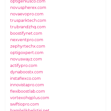
optigeniusco.com
novuspherex.com
novaevopro.com
trusparktech.com
trubrandzhq.com
boostifynet.com
nexventpro.com
zephyrtechx.com
optigoxpert.com
novuswayz.com
actifypro.com
dynaboostx.com
instaflexco.com
innovistapro.com
flexiboostlab.com
vortexohqplus.com
swiftiopro.com
hamilelikbelirtisi.net