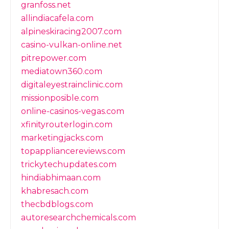
granfoss.net
allindiacafela.com
alpineskiracing2007.com
casino-vulkan-online.net
pitrepower.com
mediatown360.com
digitaleyestrainclinic.com
missionposible.com
online-casinos-vegas.com
xfinityrouterlogin.com
marketingjacks.com
topappliancereviews.com
trickytechupdates.com
hindiabhimaan.com
khabresach.com
thecbdblogs.com
autoresearchchemicals.com