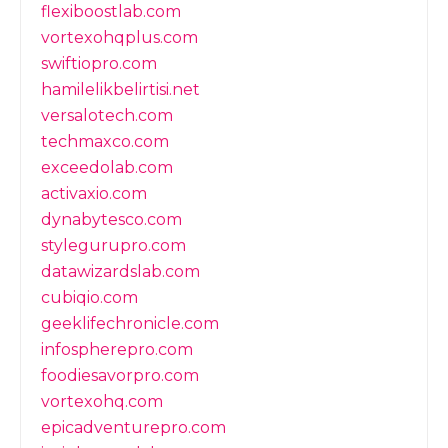
flexiboostlab.com
vortexohqplus.com
swiftiopro.com
hamilelikbelirtisi.net
versalotech.com
techmaxco.com
exceedolab.com
activaxio.com
dynabytesco.com
stylegurupro.com
datawizardslab.com
cubiqio.com
geeklifechronicle.com
infospherepro.com
foodiesavorpro.com
vortexohq.com
epicadventurepro.com