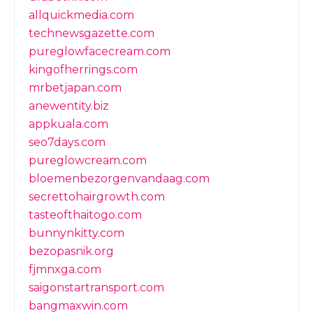
allquickmedia.com
technewsgazette.com
pureglowfacecream.com
kingofherrings.com
mrbetjapan.com
anewentity.biz
appkuala.com
seo7days.com
pureglowcream.com
bloemenbezorgenvandaag.com
secrettohairgrowth.com
tasteofthaitogo.com
bunnynkitty.com
bezopasnik.org
fjmnxga.com
saigonstartransport.com
bangmaxwin.com