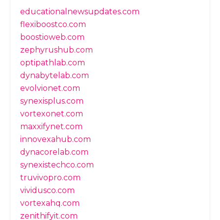
educationalnewsupdates.com
flexiboostco.com
boostioweb.com
zephyrushub.com
optipathlab.com
dynabytelab.com
evolvionet.com
synexisplus.com
vortexonet.com
maxxifynet.com
innovexahub.com
dynacorelab.com
synexistechco.com
truvivopro.com
vividusco.com
vortexahq.com
zenithifyit.com