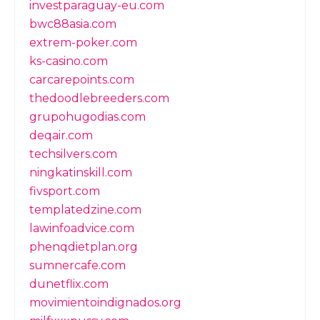
investparaguay-eu.com
bwc88asia.com
extrem-poker.com
ks-casino.com
carcarepoints.com
thedoodlebreeders.com
grupohugodias.com
deqair.com
techsilvers.com
ningkatinskill.com
fivsport.com
templatedzine.com
lawinfoadvice.com
phenqdietplan.org
sumnercafe.com
dunetflix.com
movimientoindignados.org