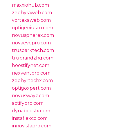
maxxiohub.com
zephyraweb.com
vortexaweb.com
optigeniusco.com
novuspherex.com
novaevopro.com
trusparktech.com
trubrandzhq.com
boostifynet.com
nexventpro.com
zephyrtechx.com
optigoxpert.com
novuswayz.com
actifypro.com
dynaboostx.com
instaflexco.com
innovistapro.com