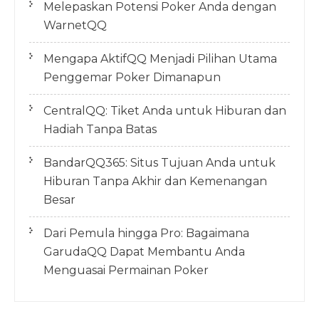
Melepaskan Potensi Poker Anda dengan
WarnetQQ
Mengapa AktifQQ Menjadi Pilihan Utama
Penggemar Poker Dimanapun
CentralQQ: Tiket Anda untuk Hiburan dan
Hadiah Tanpa Batas
BandarQQ365: Situs Tujuan Anda untuk
Hiburan Tanpa Akhir dan Kemenangan
Besar
Dari Pemula hingga Pro: Bagaimana
GarudaQQ Dapat Membantu Anda
Menguasai Permainan Poker