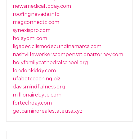
newsmedicaltoday.com
roofingnevada.info
magconnectx.com
synexispro.com
holayomi.com
ligadeciclismodecundinamarca.com
nashvilleworkerscompensationattorney.com
holyfamilycathedralschool.org
londonkiddy.com
ufabetcoaching.biz
davismindfulness.org
millionairebyte.com
fortechday.com
getcaminorealestateusa.xyz