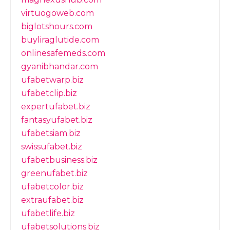
virtuogoweb.com
biglotshours.com
buyliraglutide.com
onlinesafemeds.com
gyanibhandar.com
ufabetwarp.biz
ufabetclip.biz
expertufabet.biz
fantasyufabet.biz
ufabetsiam.biz
swissufabet.biz
ufabetbusiness.biz
greenufabet.biz
ufabetcolor.biz
extraufabet.biz
ufabetlife.biz
ufabetsolutions.biz