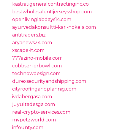
kastratigeneralcontractinginc.co
bestwholesalenfljerseysshop.com
openlivinglabdays14.com
ayurvedakonsultti-kari-nokela.com
antitraders.biz
aryanews24.com
xscape-it.com
777azino-mobile.com
cobbseniorbowl.com
technowdesign.com
durexsecurityandshipping.com
cityroofingandplannig.com
ivdabergasa.com
juyultadesga.com
real-crypto-services.com
mypetzworld.com
infounty.com