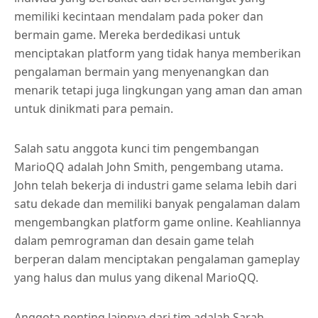
memiliki kecintaan mendalam pada poker dan
bermain game. Mereka berdedikasi untuk
menciptakan platform yang tidak hanya memberikan
pengalaman bermain yang menyenangkan dan
menarik tetapi juga lingkungan yang aman dan aman
untuk dinikmati para pemain.
Salah satu anggota kunci tim pengembangan
MarioQQ adalah John Smith, pengembang utama.
John telah bekerja di industri game selama lebih dari
satu dekade dan memiliki banyak pengalaman dalam
mengembangkan platform game online. Keahliannya
dalam pemrograman dan desain game telah
berperan dalam menciptakan pengalaman gameplay
yang halus dan mulus yang dikenal MarioQQ.
Anggota penting lainnya dari tim adalah Sarah