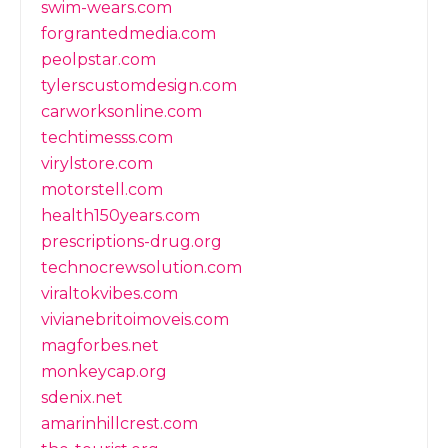
swim-wears.com
forgrantedmedia.com
peolpstar.com
tylerscustomdesign.com
carworksonline.com
techtimesss.com
virylstore.com
motorstell.com
health150years.com
prescriptions-drug.org
technocrewsolution.com
viraltokvibes.com
vivianebritoimoveis.com
magforbes.net
monkeycap.org
sdenix.net
amarinhillcrest.com