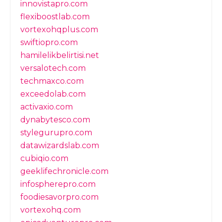
innovistapro.com
flexiboostlab.com
vortexohqplus.com
swiftiopro.com
hamilelikbelirtisi.net
versalotech.com
techmaxco.com
exceedolab.com
activaxio.com
dynabytesco.com
stylegurupro.com
datawizardslab.com
cubiqio.com
geeklifechronicle.com
infospherepro.com
foodiesavorpro.com
vortexohq.com