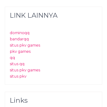
LINK LAINNYA
dominoqq
bandarqq
situs pkv games
pkv games
qq
situs qq
situs pkv games
situs pkv
Links