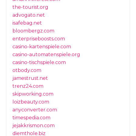
the-tourist.org
advogato.net
isafebag.net
bloombergz.com
enterpriseboosts.com
casino-kartenspiele.com
casino-automatenspiele.org
casino-tischspiele.com
otbody.com
jamestrust.net
trenz24.com
skipworking.com
loizbeauty.com
anyconverter.com
timespedia.com
jejakkrismon.com
diemthole.biz