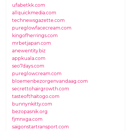
ufabetkk.com
allquickmedia.com
technewsgazette.com
pureglowfacecream.com
kingofherrings.com
mrbetjapan.com
anewentity.biz
appkuala.com
seo7days.com
pureglowcream.com
bloemenbezorgenvandaag.com
secrettohairgrowth.com
tasteofthaitogo.com
bunnynkitty.com
bezopasnik.org
fjmnxga.com
saigonstartransport.com