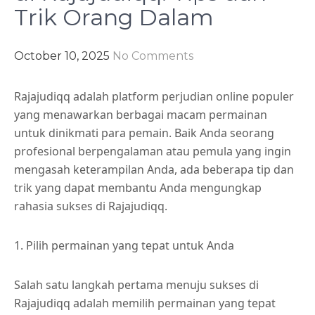
Trik Orang Dalam
October 10, 2025
No Comments
Rajajudiqq adalah platform perjudian online populer
yang menawarkan berbagai macam permainan
untuk dinikmati para pemain. Baik Anda seorang
profesional berpengalaman atau pemula yang ingin
mengasah keterampilan Anda, ada beberapa tip dan
trik yang dapat membantu Anda mengungkap
rahasia sukses di Rajajudiqq.
1. Pilih permainan yang tepat untuk Anda
Salah satu langkah pertama menuju sukses di
Rajajudiqq adalah memilih permainan yang tepat