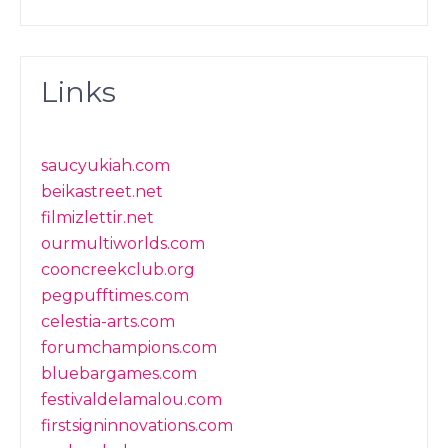
Links
saucyukiah.com
beikastreet.net
filmizlettir.net
ourmultiworlds.com
cooncreekclub.org
pegpufftimes.com
celestia-arts.com
forumchampions.com
bluebargames.com
festivaldelamalou.com
firstsigninnovations.com