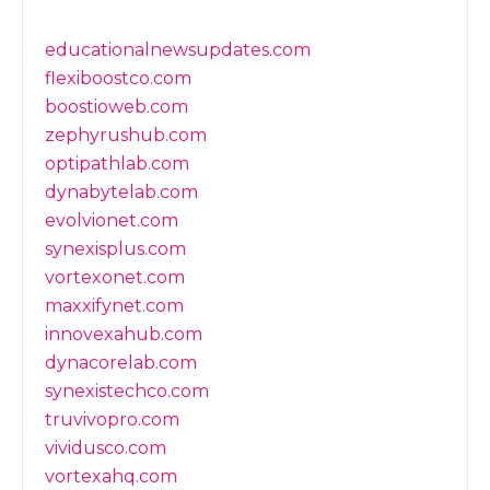
educationalnewsupdates.com
flexiboostco.com
boostioweb.com
zephyrushub.com
optipathlab.com
dynabytelab.com
evolvionet.com
synexisplus.com
vortexonet.com
maxxifynet.com
innovexahub.com
dynacorelab.com
synexistechco.com
truvivopro.com
vividusco.com
vortexahq.com