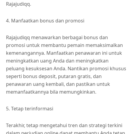
Rajajudiqq.
4. Manfaatkan bonus dan promosi
Rajajudiqq menawarkan berbagai bonus dan
promosi untuk membantu pemain memaksimalkan
kemenangannya. Manfaatkan penawaran ini untuk
meningkatkan uang Anda dan meningkatkan
peluang kesuksesan Anda. Nantikan promosi khusus
seperti bonus deposit, putaran gratis, dan
penawaran uang kembali, dan pastikan untuk
memanfaatkannya bila memungkinkan.
5. Tetap terinformasi
Terakhir, tetap mengetahui tren dan strategi terkini
dalam perjudian online dapat membantu Anda tetap