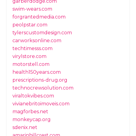
garberdodge.com
swim-wears.com
forgrantedmedia.com
peolpstar.com
tylerscustomdesign.com
carworksonline.com
techtimesss.com
virylstore.com
motorstell.com
health150years.com
prescriptions-drug.org
technocrewsolution.com
viraltokvibes.com
vivianebritoimoveis.com
magforbes.net
monkeycap.org
sdenix.net
amarinhillcrest.com