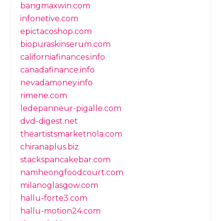
bangmaxwin.com
infonetive.com
epictacoshop.com
biopuraskinserum.com
californiafinances.info
canadafinance.info
nevadamoney.info
rimene.com
ledepanneur-pigalle.com
dvd-digest.net
theartistsmarketnola.com
chiranaplus.biz
stackspancakebar.com
namheongfoodcourt.com
milanoglasgow.com
hallu-forte3.com
hallu-motion24.com