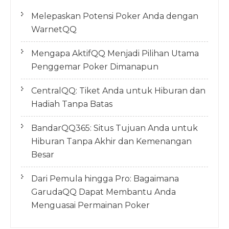
Melepaskan Potensi Poker Anda dengan
WarnetQQ
Mengapa AktifQQ Menjadi Pilihan Utama
Penggemar Poker Dimanapun
CentralQQ: Tiket Anda untuk Hiburan dan
Hadiah Tanpa Batas
BandarQQ365: Situs Tujuan Anda untuk
Hiburan Tanpa Akhir dan Kemenangan
Besar
Dari Pemula hingga Pro: Bagaimana
GarudaQQ Dapat Membantu Anda
Menguasai Permainan Poker