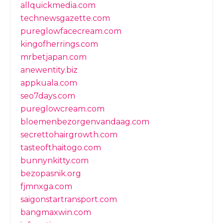
allquickmedia.com
technewsgazette.com
pureglowfacecream.com
kingofherrings.com
mrbetjapan.com
anewentity.biz
appkuala.com
seo7days.com
pureglowcream.com
bloemenbezorgenvandaag.com
secrettohairgrowth.com
tasteofthaitogo.com
bunnynkitty.com
bezopasnik.org
fjmnxga.com
saigonstartransport.com
bangmaxwin.com