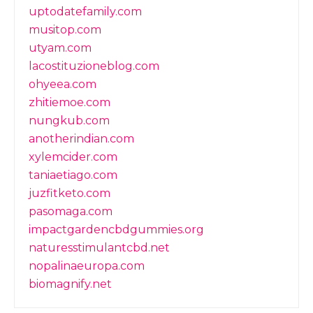
uptodatefamily.com
musitop.com
utyam.com
lacostituzioneblog.com
ohyeea.com
zhitiemoe.com
nungkub.com
anotherindian.com
xylemcider.com
taniaetiago.com
juzfitketo.com
pasomaga.com
impactgardencbdgummies.org
naturesstimulantcbd.net
nopalinaeuropa.com
biomagnify.net