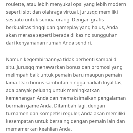
roulette, atau lebih menyukai opsi yang lebih modern
seperti slot dan olahraga virtual, Jurusqq memiliki
sesuatu untuk semua orang. Dengan grafis
berkualitas tinggi dan gameplay yang halus, Anda
akan merasa seperti berada di kasino sungguhan
dari kenyamanan rumah Anda sendiri.
Namun kegembiraannya tidak berhenti sampai di
situ. Jurusqq menawarkan bonus dan promosi yang
melimpah baik untuk pemain baru maupun pemain
lama. Dari bonus sambutan hingga hadiah loyalitas,
ada banyak peluang untuk meningkatkan
kemenangan Anda dan memaksimalkan pengalaman
bermain game Anda. Ditambah lagi, dengan
turnamen dan kompetisi reguler, Anda akan memiliki
kesempatan untuk bersaing dengan pemain lain dan
memamerkan keahlian Anda.