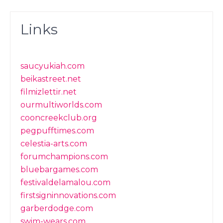
Links
saucyukiah.com
beikastreet.net
filmizlettir.net
ourmultiworlds.com
cooncreekclub.org
pegpufftimes.com
celestia-arts.com
forumchampions.com
bluebargames.com
festivaldelamalou.com
firstsigninnovations.com
garberdodge.com
swim-wears.com