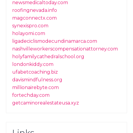
newsmedicaltoday.com
roofingnevada.info
magconnectx.com
synexispro.com
holayomi.com
ligadeciclismodecundinamarca.com
nashvilleworkerscompensationattorney.com
holyfamilycathedralschool.org
londonkiddy.com
ufabetcoaching.biz
davismindfulness.org
millionairebyte.com
fortechday.com
getcaminorealestateusa.xyz
Links