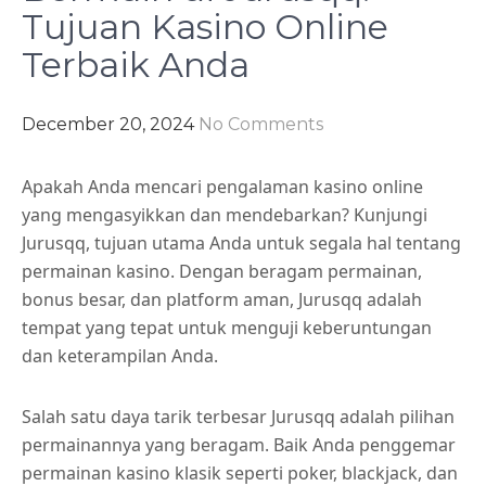
Tujuan Kasino Online
Terbaik Anda
December 20, 2024
No Comments
Apakah Anda mencari pengalaman kasino online
yang mengasyikkan dan mendebarkan? Kunjungi
Jurusqq, tujuan utama Anda untuk segala hal tentang
permainan kasino. Dengan beragam permainan,
bonus besar, dan platform aman, Jurusqq adalah
tempat yang tepat untuk menguji keberuntungan
dan keterampilan Anda.
Salah satu daya tarik terbesar Jurusqq adalah pilihan
permainannya yang beragam. Baik Anda penggemar
permainan kasino klasik seperti poker, blackjack, dan