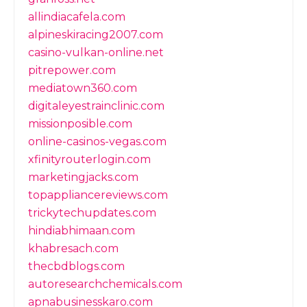
allindiacafela.com
alpineskiracing2007.com
casino-vulkan-online.net
pitrepower.com
mediatown360.com
digitaleyestrainclinic.com
missionposible.com
online-casinos-vegas.com
xfinityrouterlogin.com
marketingjacks.com
topappliancereviews.com
trickytechupdates.com
hindiabhimaan.com
khabresach.com
thecbdblogs.com
autoresearchchemicals.com
apnabusinesskaro.com