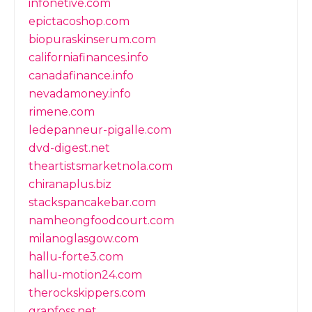
infonetive.com
epictacoshop.com
biopuraskinserum.com
californiafinances.info
canadafinance.info
nevadamoney.info
rimene.com
ledepanneur-pigalle.com
dvd-digest.net
theartistsmarketnola.com
chiranaplus.biz
stackspancakebar.com
namheongfoodcourt.com
milanoglasgow.com
hallu-forte3.com
hallu-motion24.com
therockskippers.com
granfoss.net