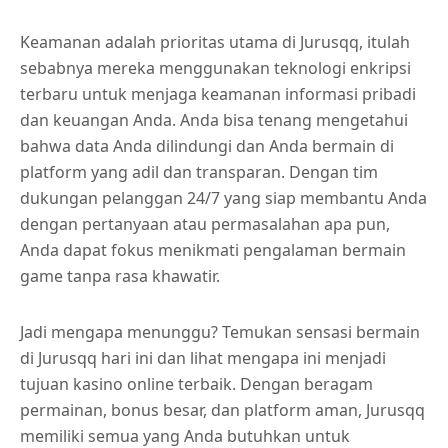
Keamanan adalah prioritas utama di Jurusqq, itulah
sebabnya mereka menggunakan teknologi enkripsi
terbaru untuk menjaga keamanan informasi pribadi
dan keuangan Anda. Anda bisa tenang mengetahui
bahwa data Anda dilindungi dan Anda bermain di
platform yang adil dan transparan. Dengan tim
dukungan pelanggan 24/7 yang siap membantu Anda
dengan pertanyaan atau permasalahan apa pun,
Anda dapat fokus menikmati pengalaman bermain
game tanpa rasa khawatir.
Jadi mengapa menunggu? Temukan sensasi bermain
di Jurusqq hari ini dan lihat mengapa ini menjadi
tujuan kasino online terbaik. Dengan beragam
permainan, bonus besar, dan platform aman, Jurusqq
memiliki semua yang Anda butuhkan untuk