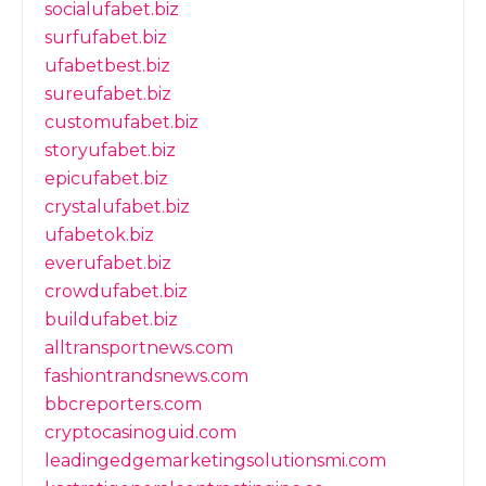
socialufabet.biz
surfufabet.biz
ufabetbest.biz
sureufabet.biz
customufabet.biz
storyufabet.biz
epicufabet.biz
crystalufabet.biz
ufabetok.biz
everufabet.biz
crowdufabet.biz
buildufabet.biz
alltransportnews.com
fashiontrandsnews.com
bbcreporters.com
cryptocasinoguid.com
leadingedgemarketingsolutionsmi.com