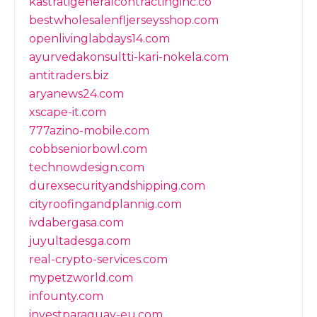
kastratigeneralcontractinginc.co
bestwholesalenfljerseysshop.com
openlivinglabdays14.com
ayurvedakonsultti-kari-nokela.com
antitraders.biz
aryanews24.com
xscape-it.com
777azino-mobile.com
cobbseniorbowl.com
technowdesign.com
durexsecurityandshipping.com
cityroofingandplannig.com
ivdabergasa.com
juyultadesga.com
real-crypto-services.com
mypetzworld.com
infounty.com
investparaguay-eu.com