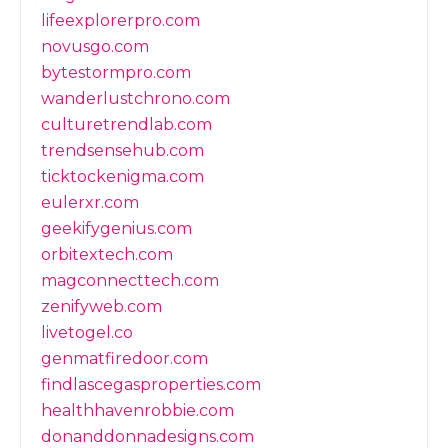
lifeexplorerpro.com
novusgo.com
bytestormpro.com
wanderlustchrono.com
culturetrendlab.com
trendsensehub.com
ticktockenigma.com
eulerxr.com
geekifygenius.com
orbitextech.com
magconnecttech.com
zenifyweb.com
livetogel.co
genmatfiredoor.com
findlascegasproperties.com
healthhavenrobbie.com
donanddonnadesigns.com