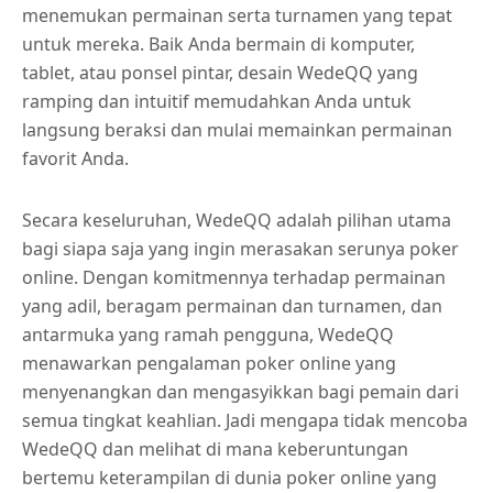
menemukan permainan serta turnamen yang tepat
untuk mereka. Baik Anda bermain di komputer,
tablet, atau ponsel pintar, desain WedeQQ yang
ramping dan intuitif memudahkan Anda untuk
langsung beraksi dan mulai memainkan permainan
favorit Anda.
Secara keseluruhan, WedeQQ adalah pilihan utama
bagi siapa saja yang ingin merasakan serunya poker
online. Dengan komitmennya terhadap permainan
yang adil, beragam permainan dan turnamen, dan
antarmuka yang ramah pengguna, WedeQQ
menawarkan pengalaman poker online yang
menyenangkan dan mengasyikkan bagi pemain dari
semua tingkat keahlian. Jadi mengapa tidak mencoba
WedeQQ dan melihat di mana keberuntungan
bertemu keterampilan di dunia poker online yang