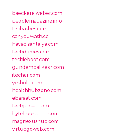
baeckereiweber.com
peoplemagazine.info
techashes.com
canyouwash.co
havadisantalya.com
techdtimes.com
techieboot.com
gundembalikesir.com
itechar.com
yesbold.com
healthhubzone.com
ebaraat.com
techjuiced.com
byteboosttech.com
magnexushub.com
virtuogoweb.com