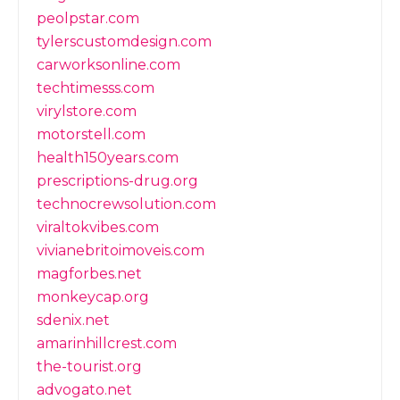
peolpstar.com
tylerscustomdesign.com
carworksonline.com
techtimesss.com
virylstore.com
motorstell.com
health150years.com
prescriptions-drug.org
technocrewsolution.com
viraltokvibes.com
vivianebritoimoveis.com
magforbes.net
monkeycap.org
sdenix.net
amarinhillcrest.com
the-tourist.org
advogato.net