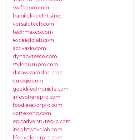
swiftiopro.com
hamilelikbelirtisi.net
versalotech.com
techmaxco.com
exceedolab.com
activaxio.com
dynabytesco.com
stylegurupro.com
datawizardslab.com
cubiqio.com
geeklifechronicle.com
infospherepro.com
foodiesavorpro.com
vortexohq.com
epicadventurepro.com
insightwavelab.com
lifeexplorerpro.com