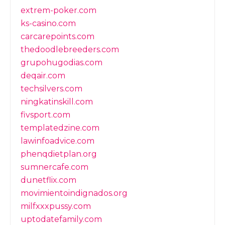
extrem-poker.com
ks-casino.com
carcarepoints.com
thedoodlebreeders.com
grupohugodias.com
deqair.com
techsilvers.com
ningkatinskill.com
fivsport.com
templatedzine.com
lawinfoadvice.com
phenqdietplan.org
sumnercafe.com
dunetflix.com
movimientoindignados.org
milfxxxpussy.com
uptodatefamily.com