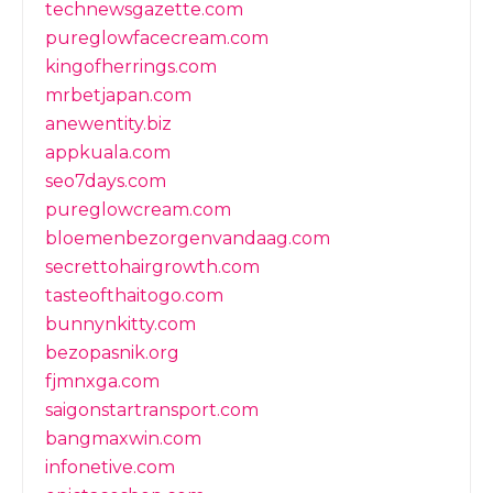
technewsgazette.com
pureglowfacecream.com
kingofherrings.com
mrbetjapan.com
anewentity.biz
appkuala.com
seo7days.com
pureglowcream.com
bloemenbezorgenvandaag.com
secrettohairgrowth.com
tasteofthaitogo.com
bunnynkitty.com
bezopasnik.org
fjmnxga.com
saigonstartransport.com
bangmaxwin.com
infonetive.com