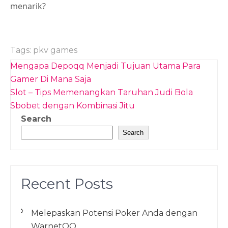
menarik?
Tags:
pkv games
Post
Mengapa Depoqq Menjadi Tujuan Utama Para
navigation
Gamer Di Mana Saja
Slot – Tips Memenangkan Taruhan Judi Bola
Sbobet dengan Kombinasi Jitu
Search
Search
Recent Posts
Melepaskan Potensi Poker Anda dengan
WarnetQQ