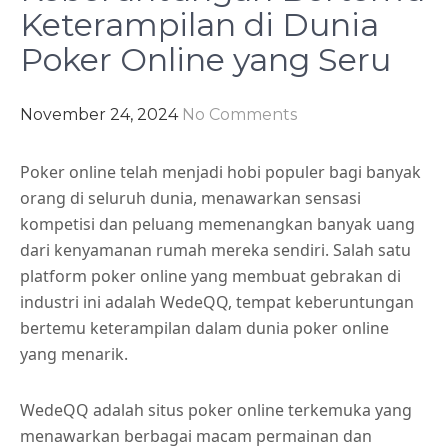
Keterampilan di Dunia
Poker Online yang Seru
November 24, 2024
No Comments
Poker online telah menjadi hobi populer bagi banyak
orang di seluruh dunia, menawarkan sensasi
kompetisi dan peluang memenangkan banyak uang
dari kenyamanan rumah mereka sendiri. Salah satu
platform poker online yang membuat gebrakan di
industri ini adalah WedeQQ, tempat keberuntungan
bertemu keterampilan dalam dunia poker online
yang menarik.
WedeQQ adalah situs poker online terkemuka yang
menawarkan berbagai macam permainan dan