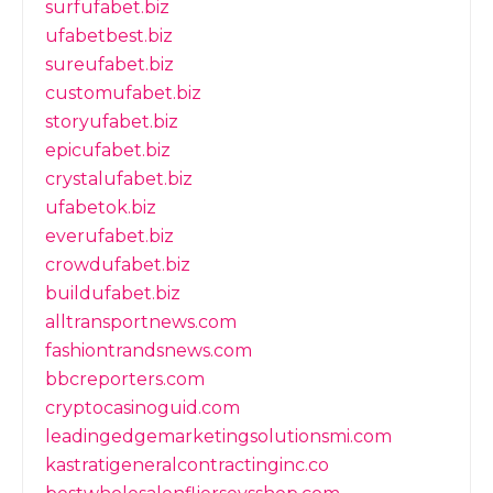
surfufabet.biz
ufabetbest.biz
sureufabet.biz
customufabet.biz
storyufabet.biz
epicufabet.biz
crystalufabet.biz
ufabetok.biz
everufabet.biz
crowdufabet.biz
buildufabet.biz
alltransportnews.com
fashiontrandsnews.com
bbcreporters.com
cryptocasinoguid.com
leadingedgemarketingsolutionsmi.com
kastratigeneralcontractinginc.co