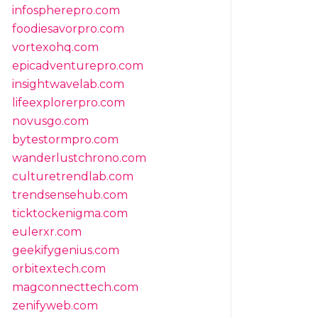
infospherepro.com
foodiesavorpro.com
vortexohq.com
epicadventurepro.com
insightwavelab.com
lifeexplorerpro.com
novusgo.com
bytestormpro.com
wanderlustchrono.com
culturetrendlab.com
trendsensehub.com
ticktockenigma.com
eulerxr.com
geekifygenius.com
orbitextech.com
magconnecttech.com
zenifyweb.com