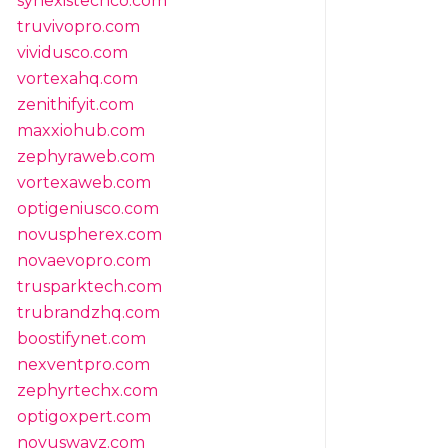
synexistechco.com
truvivopro.com
vividusco.com
vortexahq.com
zenithifyit.com
maxxiohub.com
zephyraweb.com
vortexaweb.com
optigeniusco.com
novuspherex.com
novaevopro.com
trusparktech.com
trubrandzhq.com
boostifynet.com
nexventpro.com
zephyrtechx.com
optigoxpert.com
novuswayz.com