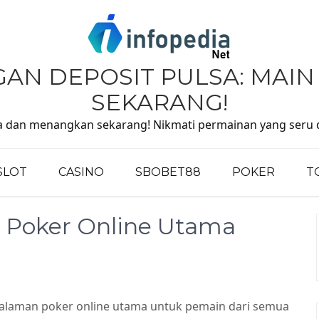
GAN DEPOSIT PULSA: MAI
SEKARANG!
sa dan menangkan sekarang! Nikmati permainan yang seru 
SLOT
CASINO
SBOBET88
POKER
T
 Poker Online Utama
galaman poker online utama untuk pemain dari semua