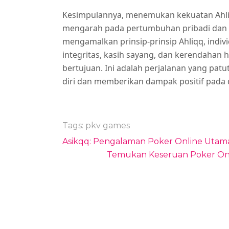
Kesimpulannya, menemukan kekuatan Ahliq
mengarah pada pertumbuhan pribadi dan 
mengamalkan prinsip-prinsip Ahliqq, indiv
integritas, kasih sayang, dan kerendahan
bertujuan. Ini adalah perjalanan yang pat
diri dan memberikan dampak positif pada 
Tags:
pkv games
Post
Asikqq: Pengalaman Poker Online Utam
navigation
Temukan Keseruan Poker Onli