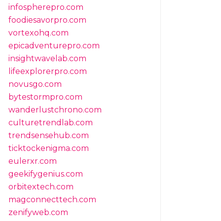
infospherepro.com
foodiesavorpro.com
vortexohq.com
epicadventurepro.com
insightwavelab.com
lifeexplorerpro.com
novusgo.com
bytestormpro.com
wanderlustchrono.com
culturetrendlab.com
trendsensehub.com
ticktockenigma.com
eulerxr.com
geekifygenius.com
orbitextech.com
magconnecttech.com
zenifyweb.com