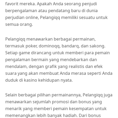
favorit mereka. Apakah Anda seorang penjudi
berpengalaman atau pendatang baru di dunia
perjudian online, Pelangiqq memiliki sesuatu untuk
semua orang.
Pelangiqq menawarkan berbagai permainan,
termasuk poker, dominoqq, bandarq, dan sakong.
Setiap game dirancang untuk memberi para pemain
pengalaman bermain yang mendebarkan dan
mendalam, dengan grafik yang realistis dan efek
suara yang akan membuat Anda merasa seperti Anda
duduk di kasino kehidupan nyata.
Selain berbagai pilihan permainannya, Pelangiqq juga
menawarkan sejumlah promosi dan bonus yang
menarik yang memberi pemain kesempatan untuk
memenangkan lebih banyak hadiah. Dari bonus