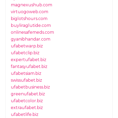
magnexushub.com
virtuogoweb.com
biglotshours.com
buyliraglutide.com
onlinesafemeds.com
gyanibhandar.com
ufabetwarp.biz
ufabetclip.biz
expertufabet.biz
fantasyufabet.biz
ufabetsiam.biz
swissufabet.biz
ufabetbusiness.biz
greenufabet.biz
ufabetcolor.biz
extraufabet.biz
ufabetlife.biz