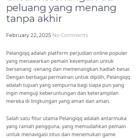
peluang yang menang
tanpa akhir
February 22, 2025
No Comments
Pelangiqq adalah platform perjudian online populer
yang menawarkan pemain kesempatan untuk
bersenang -senang dan memenangkan hadiah besar.
Dengan berbagai permainan untuk dipilih, Pelangiqq
adalah tujuan yang sempurna bagi siapa pun yang
ingin menguji keberuntungan dan keterampilan
mereka di lingkungan yang aman dan aman.
Salah satu fitur utama Pelangiqq adalah antarmuka
yang ramah pengguna, yang memudahkan pemain
untuk menavigasi situs dan menemukan game