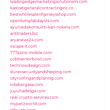
leadingedgemarketingsolutionsmi.com
kastratigeneralcontractinginc.co
bestwholesalenfljerseysshop.com
openlivinglabdays14.com
ayurvedakonsultti-kari-nokela.com
antitraders.biz
aryanews24.com
xscape-it.com
777azino-mobile.com
cobbseniorbowl.com
technowdesign.com
durexsecurityandshipping.com
cityroofingandplannig.com
ivdabergasa.com
juyultadesga.com
real-crypto-services.com
mypetzworld.com