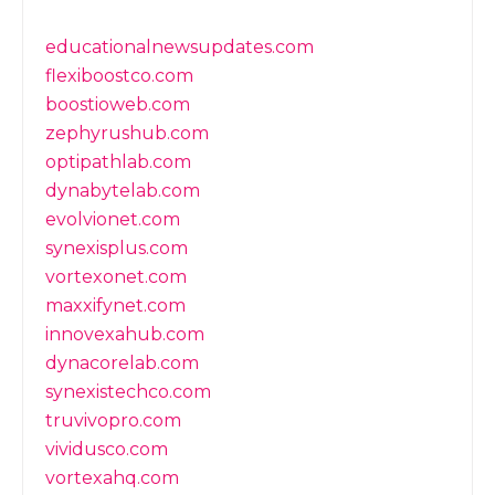
educationalnewsupdates.com
flexiboostco.com
boostioweb.com
zephyrushub.com
optipathlab.com
dynabytelab.com
evolvionet.com
synexisplus.com
vortexonet.com
maxxifynet.com
innovexahub.com
dynacorelab.com
synexistechco.com
truvivopro.com
vividusco.com
vortexahq.com