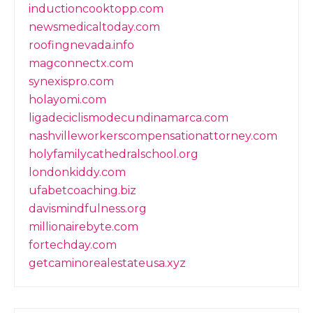
inductioncooktopp.com
newsmedicaltoday.com
roofingnevada.info
magconnectx.com
synexispro.com
holayomi.com
ligadeciclismodecundinamarca.com
nashvilleworkerscompensationattorney.com
holyfamilycathedralschool.org
londonkiddy.com
ufabetcoaching.biz
davismindfulness.org
millionairebyte.com
fortechday.com
getcaminorealestateusa.xyz