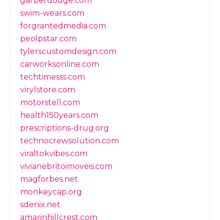
garberdodge.com
swim-wears.com
forgrantedmedia.com
peolpstar.com
tylerscustomdesign.com
carworksonline.com
techtimesss.com
virylstore.com
motorstell.com
health150years.com
prescriptions-drug.org
technocrewsolution.com
viraltokvibes.com
vivianebritoimoveis.com
magforbes.net
monkeycap.org
sdenix.net
amarinhillcrest.com