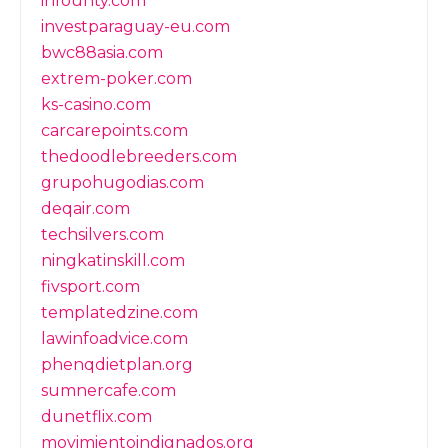
infounty.com
investparaguay-eu.com
bwc88asia.com
extrem-poker.com
ks-casino.com
carcarepoints.com
thedoodlebreeders.com
grupohugodias.com
deqair.com
techsilvers.com
ningkatinskill.com
fivsport.com
templatedzine.com
lawinfoadvice.com
phenqdietplan.org
sumnercafe.com
dunetflix.com
movimientoindignados.org