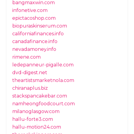
bangmaxwin.com
infonetive.com
epictacoshop.com
biopuraskinserum.com
californiafinances.info
canadafinance.info
nevadamoney.info
rimene.com
ledepanneur-pigalle.com
dvd-digest.net
theartistsmarketnola.com
chiranaplus.biz
stackspancakebar.com
namheongfoodcourt.com
milanoglasgow.com
hallu-forte3.com
hallu-motion24.com